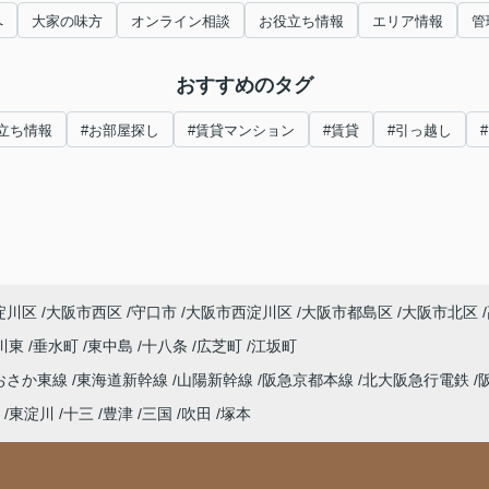
へ
大家の味方
オンライン相談
お役立ち情報
エリア情報
管
おすすめのタグ
立ち情報
#お部屋探し
#賃貸マンション
#賃貸
#引っ越し
淀川区
大阪市西区
守口市
大阪市西淀川区
大阪市都島区
大阪市北区
川東
垂水町
東中島
十八条
広芝町
江坂町
おさか東線
東海道新幹線
山陽新幹線
阪急京都本線
北大阪急行電鉄
東淀川
十三
豊津
三国
吹田
塚本