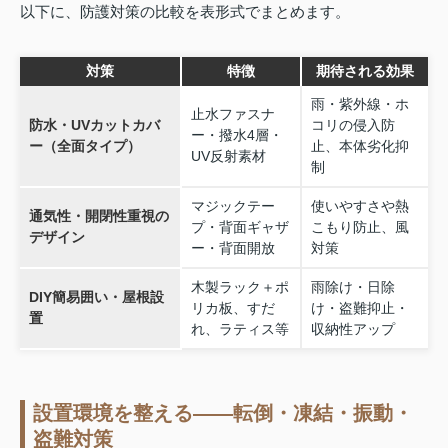
以下に、防護対策の比較を表形式でまとめます。
対策
特徴
期待される効果
雨・紫外線・ホ
止水ファスナ
防水・UVカットカバ
コリの侵入防
ー・撥水4層・
ー（全面タイプ）
止、本体劣化抑
UV反射素材
制
マジックテー
使いやすさや熱
通気性・開閉性重視の
プ・背面ギャザ
こもり防止、風
デザイン
ー・背面開放
対策
木製ラック＋ポ
雨除け・日除
DIY簡易囲い・屋根設
リカ板、すだ
け・盗難抑止・
置
れ、ラティス等
収納性アップ
設置環境を整える――転倒・凍結・振動・
盗難対策