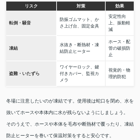
リスク
対策
効果
安定性向
防振ゴムマット、か
転倒・騒音
上、振動軽
さ上げ台、固定金具
減
ホース・配
水抜き・断熱材・凍
凍結
管の破損防
結防止ヒーター
止
ワイヤーロック、鍵
視覚的・物
盗難・いたずら
付きカバー、監視カ
理的防犯
メラ
冬場に注意したいのが凍結です。使用後は蛇口を閉め、水を
抜いてホースや本体内に水が残らないようにしましょう。
そのうえで、ホースや本体を毛布や断熱材で覆ったり、凍結
防止ヒーターを巻いて保温対策をすると安心です。