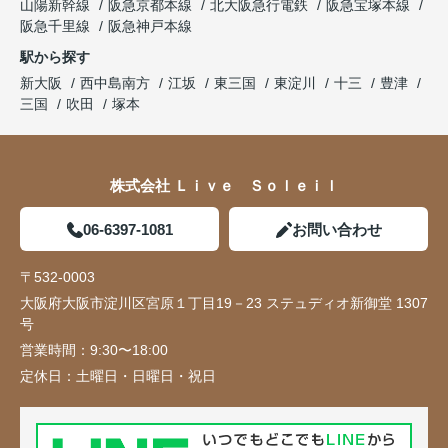
山陽新幹線
阪急京都本線
北大阪急行電鉄
阪急宝塚本線
阪急千里線
阪急神戸本線
駅から探す
新大阪
西中島南方
江坂
東三国
東淀川
十三
豊津
三国
吹田
塚本
株式会社 Ｌｉｖｅ Ｓｏｌｅｉｌ
06-6397-1081
お問い合わせ
〒532-0003
大阪府大阪市淀川区宮原１丁目19－23 ステュディオ新御堂 1307
号
営業時間：
9:30〜18:00
定休日：
土曜日・日曜日・祝日