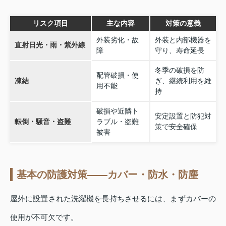
リスク項目
主な内容
対策の意義
外装劣化・故
外装と内部機器を
直射日光・雨・紫外線
障
守り、寿命延長
冬季の破損を防
配管破損・使
凍結
ぎ、継続利用を維
用不能
持
破損や近隣ト
安定設置と防犯対
転倒・騒音・盗難
ラブル・盗難
策で安全確保
被害
基本の防護対策――カバー・防水・防塵
屋外に設置された洗濯機を長持ちさせるには、まずカバーの
使用が不可欠です。