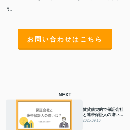
う。
お問い合わせはこちら
NEXT
賃貸借契約で保証会社
と連帯保証人の違い
は？選び方や注意点も
2025.09.10
紹介