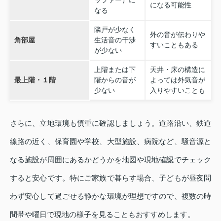
ッファー）に
になる可能性
なる
隣戸が少なく
外の音が伝わりや
角部屋
生活音の干渉
すいこともある
が少ない
上階または下
天井・床の構造に
最上階・１階
階からの音が
よっては外気音が
少ない
入りやすいことも
さらに、立地環境も慎重に確認しましょう。道路沿い、鉄道
線路の近く、保育園や学校、大型施設、病院など、騒音源と
なる施設が周囲にあるかどうかを地図や現地確認でチェック
すると安心です。特にご家族で暮らす場合、子どもが昼夜問
わず安心して過ごせる静かな環境が理想ですので、複数の時
間帯や曜日で現地の様子を見ることもおすすめします。