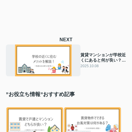
NEXT
賃貸マンションが学校近
くにあると何が良い？家
族にうれしいメリットを
2025.10.08
紹介
”お役立ち情報”おすすめ記事