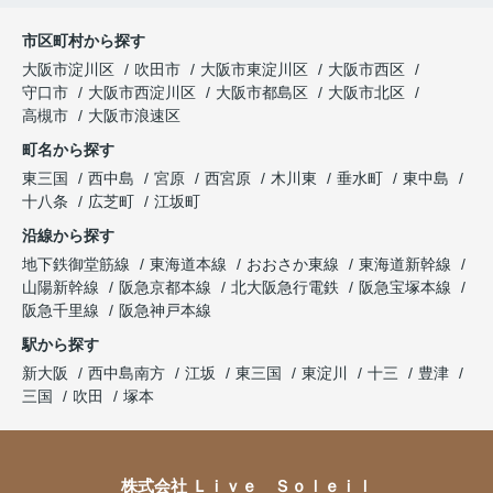
市区町村から探す
大阪市淀川区
吹田市
大阪市東淀川区
大阪市西区
守口市
大阪市西淀川区
大阪市都島区
大阪市北区
高槻市
大阪市浪速区
町名から探す
東三国
西中島
宮原
西宮原
木川東
垂水町
東中島
十八条
広芝町
江坂町
沿線から探す
地下鉄御堂筋線
東海道本線
おおさか東線
東海道新幹線
山陽新幹線
阪急京都本線
北大阪急行電鉄
阪急宝塚本線
阪急千里線
阪急神戸本線
駅から探す
新大阪
西中島南方
江坂
東三国
東淀川
十三
豊津
三国
吹田
塚本
株式会社 Ｌｉｖｅ Ｓｏｌｅｉｌ