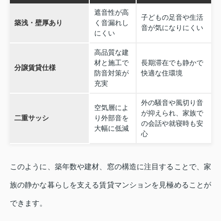
遮音性が高
子どもの足音や生活
築浅・壁厚あり
く音漏れし
音が気になりにくい
にくい
高品質な建
材と施工で
長期滞在でも静かで
分譲賃貸仕様
防音対策が
快適な住環境
充実
外の騒音や風切り音
空気層によ
が抑えられ、家族で
二重サッシ
り外部音を
の会話や就寝時も安
大幅に低減
心
このように、築年数や建材、窓の構造に注目することで、家
族の静かな暮らしを支える賃貸マンションを見極めることが
できます。