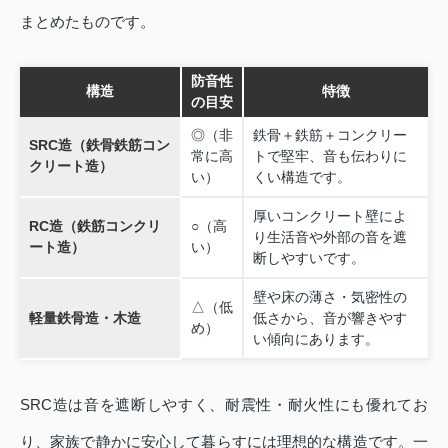
まとめたものです。
防音性
構造
特徴
の目安
◎（非
鉄骨＋鉄筋＋コンクリー
SRC造（鉄骨鉄筋コン
常に高
トで堅牢、音も伝わりに
クリート造）
い）
くい構造です。
厚いコンクリート壁によ
RC造（鉄筋コンクリ
○（高
り生活音や外部の音を遮
ート造）
い）
断しやすいです。
壁や床の薄さ・気密性の
△（低
軽量鉄骨造・木造
低さから、音が響きやす
め）
い傾向にあります。
SRC造は音を遮断しやすく、耐震性・耐火性にも優れてお
り、家族で静かに安心して暮らすには理想的な構造です。一