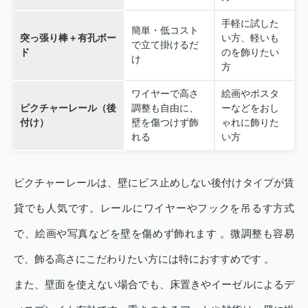
手軽に試した
簡単・低コスト
突っ張り棒＋有孔ボー
い方、軽いも
で立て掛けるだ
ド
のを飾りたい
け
方
ワイヤーで高さ
絵画やポスタ
ピクチャーレール（後
調整も自由に、
ーなどをおし
付け）
壁を傷つけず飾
ゃれに飾りた
れる
い方
ピクチャーレールは、壁にビス止めしない後付けタイプが賃
貸でも人気です。レールにワイヤーやフックを吊るす方式
で、絵画や写真などを壁を傷めず飾れます 。微調整も容易
で、飾る高さにこだわりたい方には特におすすめです 。
また、壁面を使えない場合でも、床置きやイーゼルによるデ