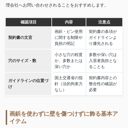
理会社へお問い合わせされることをおすすめします。
確認項目
内容
注意点
画鋲・ピン使用
契約書の条項が
契約書の文言
に関する制限や
ガイドラインよ
負担の明記
り優先される
小さな穴の程度
多数や深い穴は
穴のサイズ・数
か、多数または
入居者負担とな
深い穴か
ることも
国土交通省の指
契約書内容との
ガイドラインの位置づ
針（法的拘束力
整合性の確認が
け
なし）
必要
画鋲を使わずに壁を傷つけずに飾る基本ア
イテム