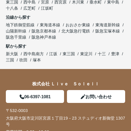
東三国
西中島
宮原
西宮原
木川東
垂水町
東中島
十八条
広芝町
江坂町
沿線から探す
地下鉄御堂筋線
東海道本線
おおさか東線
東海道新幹線
山陽新幹線
阪急京都本線
北大阪急行電鉄
阪急宝塚本線
阪急千里線
阪急神戸本線
駅から探す
新大阪
西中島南方
江坂
東三国
東淀川
十三
豊津
三国
吹田
塚本
株式会社 Ｌｉｖｅ Ｓｏｌｅｉｌ
06-6397-1081
お問い合わせ
〒532-0003
大阪府大阪市淀川区宮原１丁目19－23 ステュディオ新御堂 1307
号