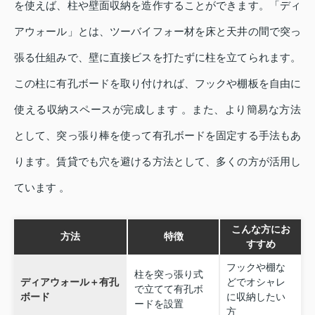
を使えば、柱や壁面収納を造作することができます。「ディ
アウォール」とは、ツーバイフォー材を床と天井の間で突っ
張る仕組みで、壁に直接ビスを打たずに柱を立てられます。
この柱に有孔ボードを取り付ければ、フックや棚板を自由に
使える収納スペースが完成します 。また、より簡易な方法
として、突っ張り棒を使って有孔ボードを固定する手法もあ
ります。賃貸でも穴を避ける方法として、多くの方が活用し
ています 。
こんな方にお
方法
特徴
すすめ
フックや棚な
柱を突っ張り式
ディアウォール＋有孔
どでオシャレ
で立てて有孔ボ
ボード
に収納したい
ードを設置
方