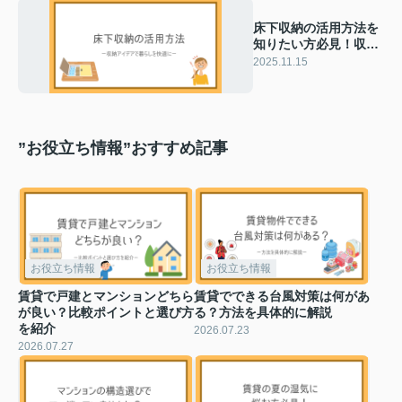
床下収納の活用方法を
知りたい方必見！収納
アイデアで暮らしを快
2025.11.15
適に
”お役立ち情報”おすすめ記事
お役立ち情報
お役立ち情報
賃貸で戸建とマンションどちら
賃貸でできる台風対策は何があ
が良い？比較ポイントと選び方
る？方法を具体的に解説
を紹介
2026.07.23
2026.07.27