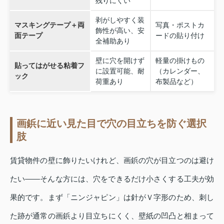
残りにくい
剥がしやすく装
マスキングテープ＋両
写真・ポストカ
飾性が高い、安
面テープ
ードの貼り付け
全補助あり
壁に穴を開けず
軽量の掛けもの
貼ってはがせる粘着フ
に設置可能、耐
（カレンダー、
ック
荷重あり
布製品など）
画鋲に近い見た目で穴の目立ちを防ぐ選択
肢
賃貸物件の壁に飾りたいけれど、画鋲の穴が目立つのは避け
たい――そんな方には、穴をできるだけ小さくする工夫が効
果的です。まず「ニンジャピン」は針がＶ字形のため、刺し
た跡が通常の画鋲より目立ちにくく、壁紙の凹凸と相まって