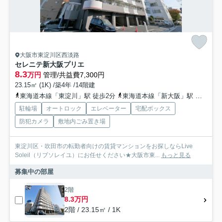
大阪市東淀川区西淡路
セレニテ新大阪プリエ
8.3
万円
管理/共益費7,300円
23.15㎡ (1K) /築4年 /14階建
東海道本線「東淀川」駅 徒歩2分
東海道本線「新大阪」駅 徒歩6分
駐輪場
オートロック
エレベーター
宅配ボックス
防犯カメラ
敷地内ごみ置き場
東淀川区・吹田市の転勤者向けの賃貸マンションをお探しならLive
Soleil（リブソレイユ）にお任せください★大阪市東...
もっと見る
募集中の部屋
2階
8.3万円
2階 / 23.15㎡ / 1K