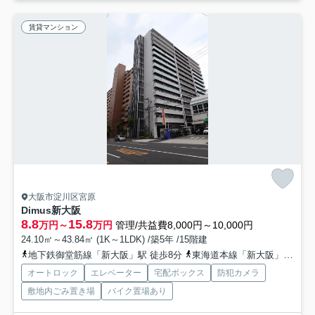
賃貸マンション
大阪市淀川区宮原
Dimus新大阪
8.8
15.8
万円～
万円
管理/共益費8,000円～10,000円
24.10㎡～43.84㎡ (1K～1LDK) /築5年 /15階建
地下鉄御堂筋線「新大阪」駅 徒歩8分
東海道本線「新大阪」駅 徒歩9分
オートロック
エレベーター
宅配ボックス
防犯カメラ
敷地内ごみ置き場
バイク置場あり