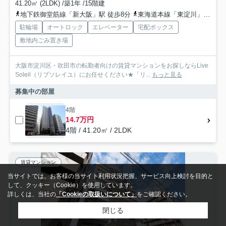
41.20㎡ (2LDK) /築1年 /15階建
地下鉄御堂筋線「新大阪」駅 徒歩8分
東海道本線「東淀川」駅 徒歩4分
駐輪場
オートロック
エレベーター
宅配ボックス
敷地内ごみ置き場
大阪市淀川区・吹田市の転勤者向けの賃貸マンションをお探しならLive
Soleil（リブソレイユ）にお任せください★「リ...
もっと見る
募集中の部屋
4階
14.7万円
4階 / 41.20㎡ / 2LDK
賃貸マンション
当サイトでは、お客様の当サイト利用状況把握、サービス向上検討を目的と
して、クッキー（Cookie）を使用しています。
詳しくは、当社の
「Cookieの取扱いについて」
をご確認ください。
閉じる