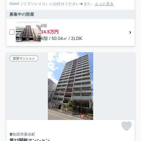
Soleil（リブソレイユ）にお任せください★また...
もっと見る
募集中の部屋
6階
14.5万円
6階 / 50.04㎡ / 2LDK
賃貸マンション
吹田市垂水町
第22関根マンション