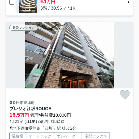
9.1万円
3階 / 30.56㎡ / 1K
賃貸マンション
吹田市豊津町
プレジオ江坂ROUGE
16.5
万円
管理/共益費10,000円
43.21㎡ (1LDK) /築3年 /15階建
地下鉄御堂筋線「江坂」駅 徒歩2分
駐輪場
オートロック
エレベーター
宅配ボックス