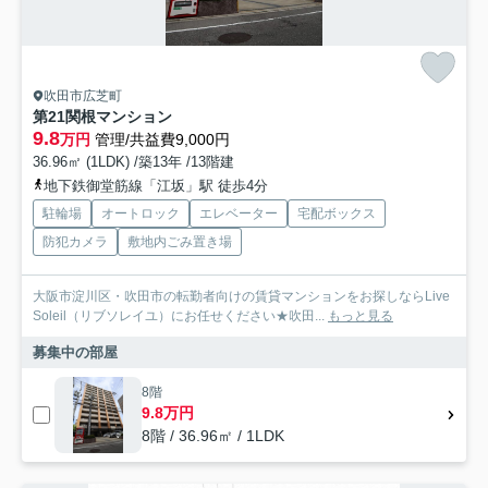
吹田市広芝町
第21関根マンション
9.8
万円
管理/共益費9,000円
36.96㎡ (1LDK) /築13年 /13階建
地下鉄御堂筋線「江坂」駅 徒歩4分
駐輪場
オートロック
エレベーター
宅配ボックス
防犯カメラ
敷地内ごみ置き場
大阪市淀川区・吹田市の転勤者向けの賃貸マンションをお探しならLive
Soleil（リブソレイユ）にお任せください★吹田...
もっと見る
募集中の部屋
8階
9.8万円
8階 / 36.96㎡ / 1LDK