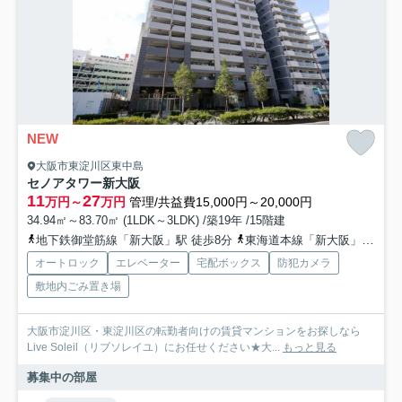
NEW
大阪市東淀川区東中島
セノアタワー新大阪
11
27
万円～
万円
管理/共益費15,000円～20,000円
34.94㎡～83.70㎡ (1LDK～3LDK) /築19年 /15階建
地下鉄御堂筋線「新大阪」駅 徒歩8分
東海道本線「新大阪」駅 徒歩3分
オートロック
エレベーター
宅配ボックス
防犯カメラ
敷地内ごみ置き場
大阪市淀川区・東淀川区の転勤者向けの賃貸マンションをお探しなら
Live Soleil（リブソレイユ）にお任せください★大...
もっと見る
募集中の部屋