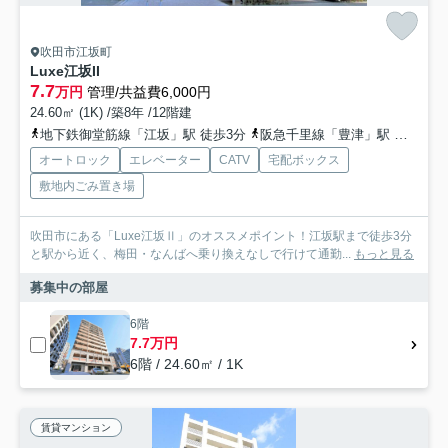
吹田市江坂町
Luxe江坂II
7.7
万円
管理/共益費6,000円
24.60㎡ (1K) /築8年 /12階建
地下鉄御堂筋線「江坂」駅 徒歩3分
阪急千里線「豊津」駅 徒歩17分
オートロック
エレベーター
CATV
宅配ボックス
敷地内ごみ置き場
吹田市にある「Luxe江坂Ⅱ」のオススメポイント！江坂駅まで徒歩3分
と駅から近く、梅田・なんばへ乗り換えなしで行けて通勤...
もっと見る
募集中の部屋
6階
7.7万円
6階 / 24.60㎡ / 1K
賃貸マンション