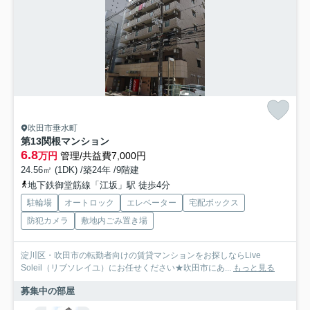
吹田市垂水町
第13関根マンション
6.8
万円
管理/共益費7,000円
24.56㎡ (1DK) /築24年 /9階建
地下鉄御堂筋線「江坂」駅 徒歩4分
駐輪場
オートロック
エレベーター
宅配ボックス
防犯カメラ
敷地内ごみ置き場
淀川区・吹田市の転勤者向けの賃貸マンションをお探しならLive
Soleil（リブソレイユ）にお任せください★吹田市にあ...
もっと見る
募集中の部屋