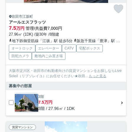
吹田市江坂町
アールエスフラッツ
7.5
万円
管理/共益費7,000円
27.96㎡ (1DK) /築30年 /8階建
地下鉄御堂筋線「江坂」駅 徒歩5分
阪急千里線「豊津」駅 徒歩15分
オートロック
エレベーター
CATV
宅配ボックス
防犯カメラ
敷地内ごみ置き場
大阪市淀川区・吹田市の転勤者向けの賃貸マンションをお探しならLive
Soleil（リブソレイユ）にお任せください★吹田...
もっと見る
募集中の部屋
3階
7.5万円
3階 / 27.96㎡ / 1DK
賃貸マンション