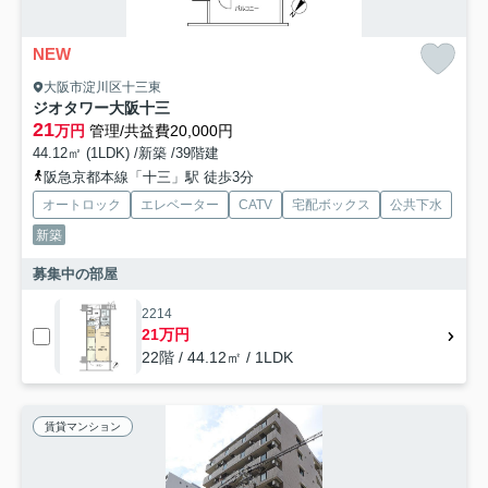
NEW
大阪市淀川区十三東
ジオタワー大阪十三
21
万円
管理/共益費20,000円
44.12㎡ (1LDK) /新築 /39階建
阪急京都本線「十三」駅 徒歩3分
オートロック
エレベーター
CATV
宅配ボックス
公共下水
新築
募集中の部屋
2214
21万円
22階 / 44.12㎡ / 1LDK
賃貸マンション