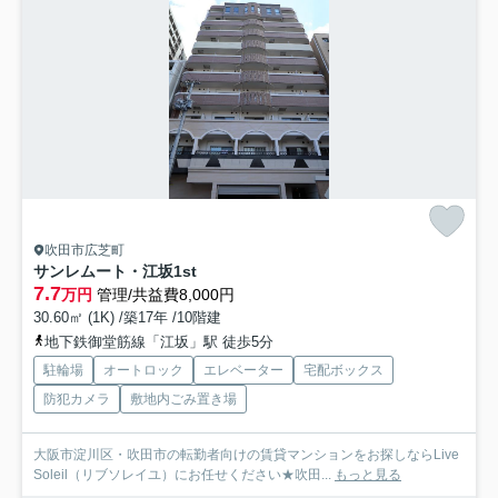
吹田市広芝町
サンレムート・江坂1st
7.7
万円
管理/共益費8,000円
30.60㎡ (1K) /築17年 /10階建
地下鉄御堂筋線「江坂」駅 徒歩5分
駐輪場
オートロック
エレベーター
宅配ボックス
防犯カメラ
敷地内ごみ置き場
大阪市淀川区・吹田市の転勤者向けの賃貸マンションをお探しならLive
Soleil（リブソレイユ）にお任せください★吹田...
もっと見る