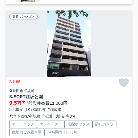
賃貸マンション
NEW
吹田市江坂町
S-FORT江坂公園
9.5
万円
管理/共益費11,000円
33.00㎡ (1K) /築19年 /11階建
地下鉄御堂筋線「江坂」駅 徒歩3分
オートロック
エレベーター
宅配ボックス
防犯カメラ
敷地内ごみ置き場
24時間ゴミ出し可