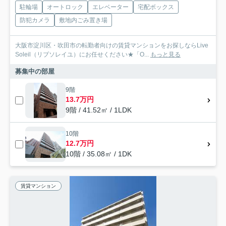
駐輪場
オートロック
エレベーター
宅配ボックス
防犯カメラ
敷地内ごみ置き場
大阪市淀川区・吹田市の転勤者向けの賃貸マンションをお探しならLive
Soleil（リブソレイユ）にお任せください★「O...
もっと見る
募集中の部屋
9階
13.7万円
9階 / 41.52㎡ / 1LDK
10階
12.7万円
10階 / 35.08㎡ / 1DK
賃貸マンション