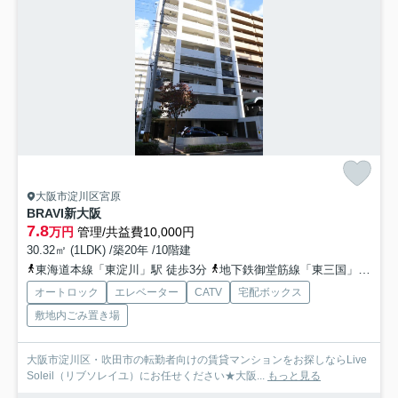
大阪市淀川区宮原
BRAVI新大阪
7.8
万円
管理/共益費10,000円
30.32㎡ (1LDK) /築20年 /10階建
東海道本線「東淀川」駅 徒歩3分
地下鉄御堂筋線「東三国」駅 徒歩5分
オートロック
エレベーター
CATV
宅配ボックス
敷地内ごみ置き場
大阪市淀川区・吹田市の転勤者向けの賃貸マンションをお探しならLive
Soleil（リブソレイユ）にお任せください★大阪...
もっと見る