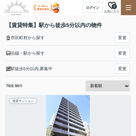
0
ログイン
お気に入り
【賃貸特集】駅から徒歩5分以内の物件
市区町村から探す
変更
沿線・駅から探す
変更
駅徒歩5分以内,募集中
変更
76
棟
96
件
賃貸マンション