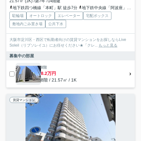
21.57㎡ (1K) /築7年 /14階建
地下鉄四つ橋線「本町」駅 徒歩7分
地下鉄中央線「阿波座」駅 徒歩4分
駐輪場
オートロック
エレベーター
宅配ボックス
敷地内ごみ置き場
公共下水
大阪市淀川区・西区で転勤者向けの賃貸マンションをお探しならLive
Soleil（リブソレイユ）にお任せください★「クレ...
もっと見る
募集中の部屋
8階
8.2万円
8階 / 21.57㎡ / 1K
賃貸マンション