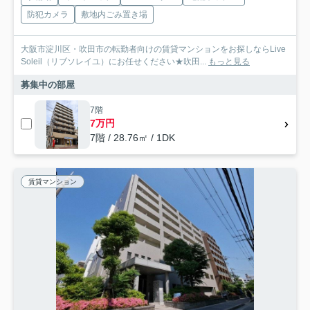
防犯カメラ
敷地内ごみ置き場
大阪市淀川区・吹田市の転勤者向けの賃貸マンションをお探しならLive
Soleil（リブソレイユ）にお任せください★吹田...
もっと見る
募集中の部屋
7階
7万円
7階 / 28.76㎡ / 1DK
賃貸マンション