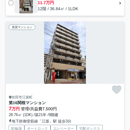
11.7万円
12階 / 36.84㎡ / 1LDK
賃貸マンション
吹田市江坂町
第16関根マンション
7
万円
管理/共益費7,500円
28.76㎡ (1DK) /築21年 /9階建
地下鉄御堂筋線「江坂」駅 徒歩3分
駐輪場
オートロック
エレベーター
宅配ボックス