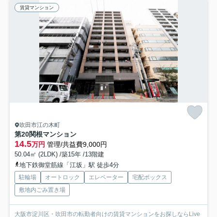
賃貸マンション
吹田市江の木町
第20関根マンション
14.5
万円
管理/共益費9,000円
50.04㎡ (2LDK) /築15年 /13階建
地下鉄御堂筋線「江坂」駅 徒歩4分
駐輪場
オートロック
エレベーター
宅配ボックス
敷地内ごみ置き場
大阪市淀川区・吹田市の転勤者向けの賃貸マンションをお探しならLive