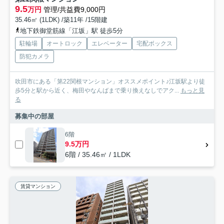
9.5
万円
管理/共益費9,000円
35.46㎡ (1LDK) /築11年 /15階建
地下鉄御堂筋線「江坂」駅 徒歩5分
駐輪場
オートロック
エレベーター
宅配ボックス
防犯カメラ
吹田市にある「第22関根マンション」オススメポイント♪江坂駅より徒
歩5分と駅から近く、梅田やなんばまで乗り換えなしでアク...
もっと見
る
募集中の部屋
6階
9.5万円
6階 / 35.46㎡ / 1LDK
賃貸マンション