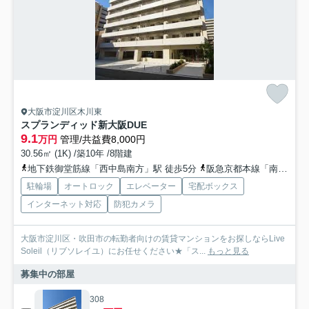
大阪市淀川区木川東
スプランディッド新大阪DUE
9.1
万円
管理/共益費8,000円
30.56㎡ (1K) /築10年 /8階建
地下鉄御堂筋線「西中島南方」駅 徒歩5分
阪急京都本線「南方」駅 徒歩5分
駐輪場
オートロック
エレベーター
宅配ボックス
インターネット対応
防犯カメラ
大阪市淀川区・吹田市の転勤者向けの賃貸マンションをお探しならLive
Soleil（リブソレイユ）にお任せください★「ス...
もっと見る
募集中の部屋
308