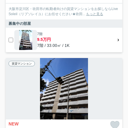
大阪市淀川区・吹田市の転勤者向けの賃貸マンションをお探しならLive
Soleil（リブソレイユ）にお任せください★吹田...
もっと見る
募集中の部屋
7階
9.5万円
7階 / 33.00㎡ / 1K
賃貸マンション
NEW