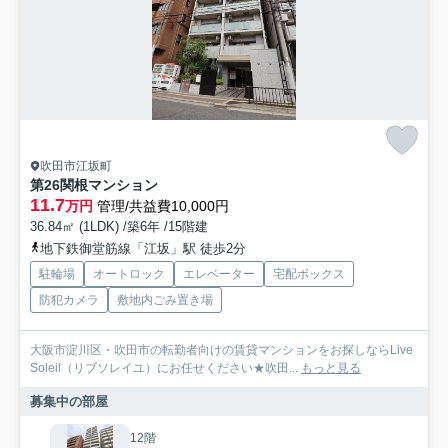
吹田市江坂町
第26関根マンション
11.7
万円
管理/共益費10,000円
36.84㎡ (1LDK) /築6年 /15階建
地下鉄御堂筋線「江坂」駅 徒歩2分
駐輪場
オートロック
エレベーター
宅配ボックス
防犯カメラ
敷地内ごみ置き場
大阪市淀川区・吹田市の転勤者向けの賃貸マンションをお探しならLive
Soleil（リブソレイユ）にお任せください★吹田...
もっと見る
募集中の部屋
12階