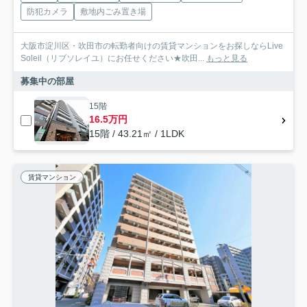
防犯カメラ
敷地内ごみ置き場
大阪市淀川区・吹田市の転勤者向けの賃貸マンションをお探しならLive
Soleil（リブソレイユ）にお任せください★吹田...
もっと見る
募集中の部屋
15階
16.5万円
15階 / 43.21㎡ / 1LDK
賃貸マンション