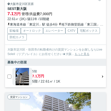
大阪市淀川区宮原
SEST新大阪
7.1
万円
管理/共益費7,000円
22.61㎡ (1K) /築11年 /10階建
東海道本線「東淀川」駅 徒歩4分
地下鉄御堂筋線「東三国」駅 徒歩4分
駐輪場
オートロック
エレベーター
CATV
宅配ボックス
防犯カメラ
大阪市淀川区・吹田市の転勤者向けの賃貸マンションをお探しならLive
Soleil（リブソレイユ）にお任せください★大阪...
もっと見る
募集中の部屋
5階
7.1万円
5階 / 22.61㎡ / 1K
賃貸マンション