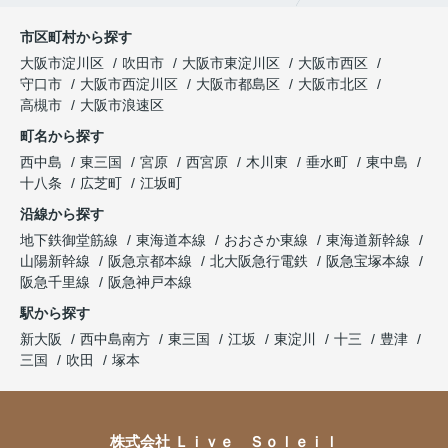
市区町村から探す
大阪市淀川区
吹田市
大阪市東淀川区
大阪市西区
守口市
大阪市西淀川区
大阪市都島区
大阪市北区
高槻市
大阪市浪速区
町名から探す
西中島
東三国
宮原
西宮原
木川東
垂水町
東中島
十八条
広芝町
江坂町
沿線から探す
地下鉄御堂筋線
東海道本線
おおさか東線
東海道新幹線
山陽新幹線
阪急京都本線
北大阪急行電鉄
阪急宝塚本線
阪急千里線
阪急神戸本線
駅から探す
新大阪
西中島南方
東三国
江坂
東淀川
十三
豊津
三国
吹田
塚本
株式会社 Ｌｉｖｅ Ｓｏｌｅｉｌ