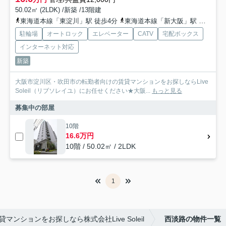
50.02㎡ (2LDK) /新築 /13階建
東海道本線「東淀川」駅 徒歩4分
東海道本線「新大阪」駅 徒歩8分
駐輪場
オートロック
エレベーター
CATV
宅配ボックス
インターネット対応
新築
大阪市淀川区・吹田市の転勤者向けの賃貸マンションをお探しならLive
Soleil（リブソレイユ）にお任せください★大阪...
もっと見る
募集中の部屋
10階
16.6万円
10階 / 50.02㎡ / 2LDK
1
マンションをお探しなら株式会社Live Soleil
西淡路の物件一覧