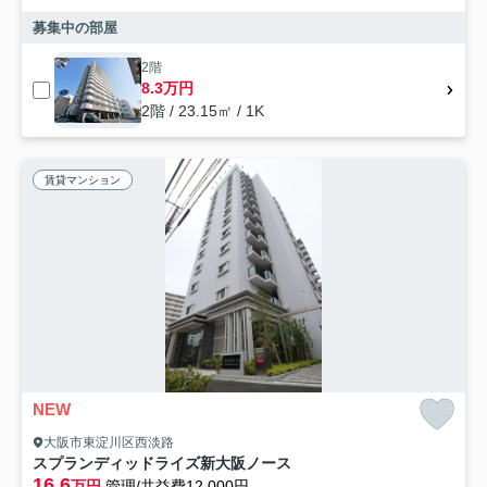
募集中の部屋
2階
8.3万円
2階 / 23.15㎡ / 1K
賃貸マンション
NEW
大阪市東淀川区西淡路
スプランディッドライズ新大阪ノース
16.6
万円
管理/共益費12,000円