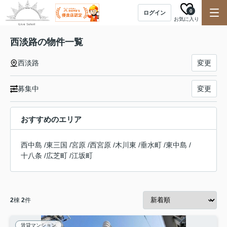
0
ログイン
お気に入り
西淡路の物件一覧
西淡路
変更
募集中
変更
おすすめのエリア
西中島
/
東三国
/
宮原
/
西宮原
/
木川東
/
垂水町
/
東中島
/
十八条
/
広芝町
/
江坂町
2
棟
2
件
賃貸マンション