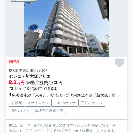
NEW
大阪市東淀川区西淡路
セレニテ新大阪プリエ
8.3
万円
管理/共益費7,300円
23.15㎡ (1K) /築4年 /14階建
東海道本線「東淀川」駅 徒歩2分
東海道本線「新大阪」駅 徒歩6分
駐輪場
オートロック
エレベーター
宅配ボックス
防犯カメラ
敷地内ごみ置き場
東淀川区・吹田市の転勤者向けの賃貸マンションをお探しならLive
Soleil（リブソレイユ）にお任せください★大阪市東...
もっと見る