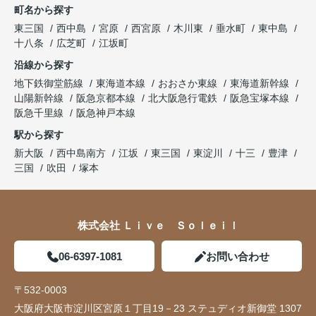
町名から探す
東三国
西中島
宮原
西宮原
木川東
垂水町
東中島
十八条
広芝町
江坂町
沿線から探す
地下鉄御堂筋線
東海道本線
おおさか東線
東海道新幹線
山陽新幹線
阪急京都本線
北大阪急行電鉄
阪急宝塚本線
阪急千里線
阪急神戸本線
駅から探す
新大阪
西中島南方
江坂
東三国
東淀川
十三
豊津
三国
吹田
塚本
株式会社 Ｌｉｖｅ Ｓｏｌｅｉｌ
06-6397-1081
お問い合わせ
〒532-0003
大阪府大阪市淀川区宮原１丁目19－23 ステュディオ新御堂 1307