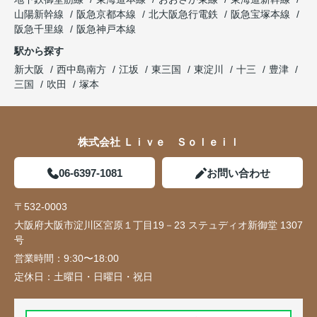
山陽新幹線
阪急京都本線
北大阪急行電鉄
阪急宝塚本線
阪急千里線
阪急神戸本線
駅から探す
新大阪
西中島南方
江坂
東三国
東淀川
十三
豊津
三国
吹田
塚本
株式会社 Ｌｉｖｅ Ｓｏｌｅｉｌ
06-6397-1081
お問い合わせ
〒532-0003
大阪府大阪市淀川区宮原１丁目19－23 ステュディオ新御堂 1307
号
営業時間：
9:30〜18:00
定休日：
土曜日・日曜日・祝日