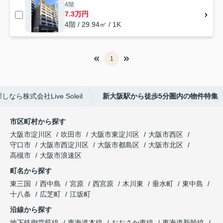
4階
7.3万円
4階 / 29.94㎡ / 1K
1
株式会社Live Soleil
新大阪駅から徒歩5分圏内の物件特集
市区町村から探す
大阪市淀川区
吹田市
大阪市東淀川区
大阪市西区
守口市
大阪市西淀川区
大阪市都島区
大阪市北区
高槻市
大阪市浪速区
町名から探す
東三国
西中島
宮原
西宮原
木川東
垂水町
東中島
十八条
広芝町
江坂町
沿線から探す
地下鉄御堂筋線
東海道本線
おおさか東線
東海道新幹線