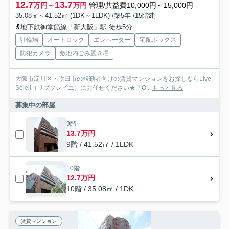
12.7
13.7
万円～
万円
管理/共益費10,000円～15,000円
35.08㎡～41.52㎡ (1DK～1LDK) /築5年 /15階建
地下鉄御堂筋線「新大阪」駅 徒歩5分
駐輪場
オートロック
エレベーター
宅配ボックス
防犯カメラ
敷地内ごみ置き場
大阪市淀川区・吹田市の転勤者向けの賃貸マンションをお探しならLive
Soleil（リブソレイユ）にお任せください★「O...
もっと見る
募集中の部屋
9階
13.7万円
9階 / 41.52㎡ / 1LDK
10階
12.7万円
10階 / 35.08㎡ / 1DK
賃貸マンション