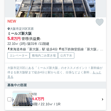
NEW
大阪市淀川区宮原
ミールズ新大阪
5.8
万円
管理/共益費-
22.10㎡ (1R) /築31年 /11階建
東海道本線「新大阪」駅 徒歩4分
地下鉄御堂筋線「新大阪」駅 徒歩7分
エレベーター
敷地内ごみ置き場
公共下水
大阪市淀川区にある「ミールズ新大阪」のオススメポイント！新幹線が
停まる新大阪駅まで徒歩4分と駅から近く、出張などよく新幹...
もっと
見る
募集中の部屋
6階
5.8万円
6階 / 22.10㎡ / 1R