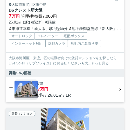
大阪市東淀川区東中島
Doクレスト新大阪
7
万円
管理/共益費7,000円
26.01㎡ (1R) /築23年 /8階建
東海道本線「新大阪」駅 徒歩5分
地下鉄御堂筋線「新大阪」駅 徒歩5分
オートロック
エレベーター
宅配ボックス
インターネット対応
防犯カメラ
敷地内ごみ置き場
大阪市淀川区・東淀川区の転勤者向けの賃貸マンションをお探しなら
Live Soleil（リブソレイユ）にお任せください★大...
もっと見る
募集中の部屋
7階
7万円
7階 / 26.01㎡ / 1R
賃貸マンション