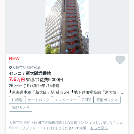
NEW
大阪市淀川区宮原
セレニテ新大阪弐番館
7.6
万円
管理/共益費9,000円
26.56㎡ (1K) /築17年 /15階建
東海道本線「新大阪」駅 徒歩5分
地下鉄御堂筋線「新大阪」駅 徒歩5分
駐輪場
オートロック
エレベーター
CATV
宅配ボックス
防犯カメラ
大阪市淀川区・吹田市の転勤者向けの賃貸マンションをお探しならLive
Soleil（リブソレイユ）にお任せください★大阪...
もっと見る