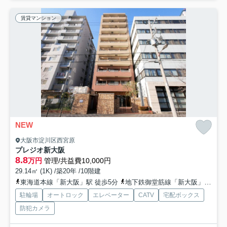
賃貸マンション
NEW
大阪市淀川区西宮原
プレジオ新大阪
8.8
万円
管理/共益費10,000円
29.14㎡ (1K) /築20年 /10階建
東海道本線「新大阪」駅 徒歩5分
地下鉄御堂筋線「新大阪」駅 徒歩5分
駐輪場
オートロック
エレベーター
CATV
宅配ボックス
防犯カメラ