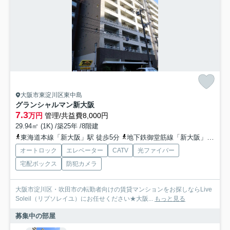
大阪市東淀川区東中島
グランシャルマン新大阪
7.3
万円
管理/共益費8,000円
29.94㎡ (1K) /築25年 /8階建
東海道本線「新大阪」駅 徒歩5分
地下鉄御堂筋線「新大阪」駅 徒歩8分
オートロック
エレベーター
CATV
光ファイバー
宅配ボックス
防犯カメラ
大阪市淀川区・吹田市の転勤者向けの賃貸マンションをお探しならLive
Soleil（リブソレイユ）にお任せください★大阪...
もっと見る
募集中の部屋