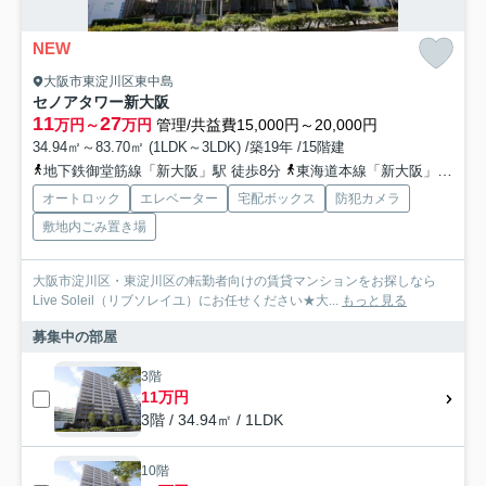
NEW
大阪市東淀川区東中島
セノアタワー新大阪
11
27
万円～
万円
管理/共益費15,000円～20,000円
34.94㎡～83.70㎡ (1LDK～3LDK) /築19年 /15階建
地下鉄御堂筋線「新大阪」駅 徒歩8分
東海道本線「新大阪」駅 徒歩3分
オートロック
エレベーター
宅配ボックス
防犯カメラ
敷地内ごみ置き場
大阪市淀川区・東淀川区の転勤者向けの賃貸マンションをお探しなら
Live Soleil（リブソレイユ）にお任せください★大...
もっと見る
募集中の部屋
3階
11万円
3階 / 34.94㎡ / 1LDK
10階