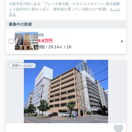
大阪市淀川区にある「プレジオ新大阪」のオススメポイント♪新大阪駅
より徒歩5分と駅から近く、新幹線が通っている駅なので転勤...
もっと
見る
募集中の部屋
9階
8.8万円
9階 / 29.14㎡ / 1K
賃貸マンション