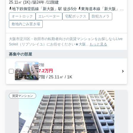
25.11㎡ (1K) /築24年 /11階建
地下鉄御堂筋線「新大阪」駅 徒歩5分
東海道本線「新大阪」駅 徒歩6分
オートロック
エレベーター
宅配ボックス
防犯カメラ
敷地内ごみ置き場
大阪市淀川区・吹田市の転勤者向けの賃貸マンションをお探しならLive
Soleil（リブソレイユ）にお任せください★大阪...
もっと見る
募集中の部屋
7階
7.2万円
7階 / 25.11㎡ / 1K
賃貸マンション