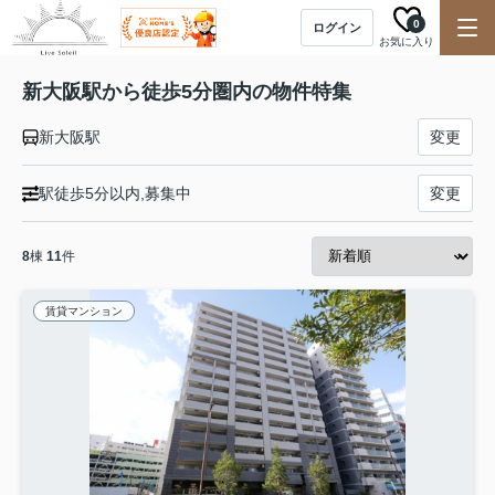
0
ログイン
お気に入り
新大阪駅から徒歩5分圏内の物件特集
新大阪駅
変更
駅徒歩5分以内,募集中
変更
8
棟
11
件
賃貸マンション