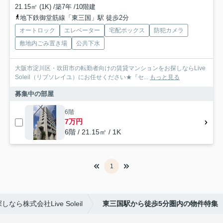
21.15㎡ (1K) /築7年 /10階建
地下鉄御堂筋線「東三国」駅 徒歩2分
オートロック
エレベーター
宅配ボックス
防犯カメラ
敷地内ごみ置き場
公共下水
大阪市淀川区・吹田市の転勤者向けの賃貸マンションをお探しならLive
Soleil（リブソレイユ）にお任せください★『セ...
もっと見る
募集中の部屋
6階
7万円
6階 / 21.15㎡ / 1K
1
株式会社Live Soleil
東三国駅から徒歩5分圏内の物件特集