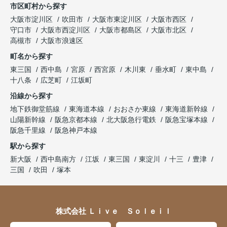
市区町村から探す
大阪市淀川区
吹田市
大阪市東淀川区
大阪市西区
守口市
大阪市西淀川区
大阪市都島区
大阪市北区
高槻市
大阪市浪速区
町名から探す
東三国
西中島
宮原
西宮原
木川東
垂水町
東中島
十八条
広芝町
江坂町
沿線から探す
地下鉄御堂筋線
東海道本線
おおさか東線
東海道新幹線
山陽新幹線
阪急京都本線
北大阪急行電鉄
阪急宝塚本線
阪急千里線
阪急神戸本線
駅から探す
新大阪
西中島南方
江坂
東三国
東淀川
十三
豊津
三国
吹田
塚本
株式会社 Ｌｉｖｅ Ｓｏｌｅｉｌ