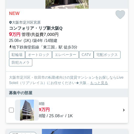
NEW
大阪市淀川区宮原
コンフォリア・リブ新大阪Q
9
万円
管理/共益費7,000円
25.08㎡ (1K) /築4年 /14階建
地下鉄御堂筋線「東三国」駅 徒歩3分
駐輪場
オートロック
エレベーター
CATV
宅配ボックス
防犯カメラ
大阪市淀川区・吹田市の転勤者向けの賃貸マンションをお探しならLive
Soleil（リブソレイユ）にお任せください★大阪...
もっと見る
募集中の部屋
8階
9万円
8階 / 25.08㎡ / 1K