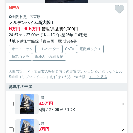
NEW
大阪市淀川区宮原
ノルデンハイム新大阪II
6
6.5
万円～
万円
管理/共益費9,000円
24.67㎡～27.09㎡ (1K～1DK) /築25年 /14階建
地下鉄御堂筋線「東三国」駅 徒歩5分
オートロック
エレベーター
CATV
宅配ボックス
防犯カメラ
敷地内ごみ置き場
大阪市淀川区・吹田市の転勤者向けの賃貸マンションをお探しならLive
Soleil（リブソレイユ）にお任せください★大阪...
もっと見る
募集中の部屋
5階
6.5万円
5階 / 27.09㎡ / 1DK
6階
6万円