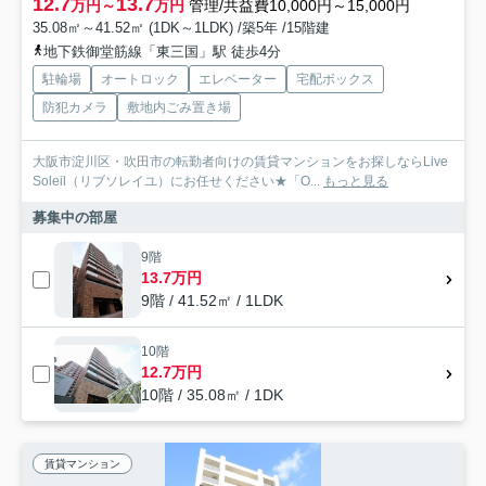
12.7
13.7
万円～
万円
管理/共益費10,000円～15,000円
35.08㎡～41.52㎡ (1DK～1LDK) /築5年 /15階建
地下鉄御堂筋線「東三国」駅 徒歩4分
駐輪場
オートロック
エレベーター
宅配ボックス
防犯カメラ
敷地内ごみ置き場
大阪市淀川区・吹田市の転勤者向けの賃貸マンションをお探しならLive
Soleil（リブソレイユ）にお任せください★「O...
もっと見る
募集中の部屋
9階
13.7万円
9階 / 41.52㎡ / 1LDK
10階
12.7万円
10階 / 35.08㎡ / 1DK
賃貸マンション