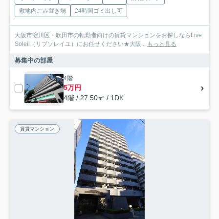
敷地内ごみ置き場
24時間ゴミ出し可
大阪市淀川区・吹田市の転勤者向けの賃貸マンションをお探しならLive
Soleil（リブソレイユ）にお任せください★大阪...
もっと見る
募集中の部屋
4階
5万円
4階 / 27.50㎡ / 1DK
賃貸マンション