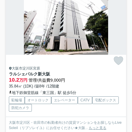
大阪市淀川区宮原
ラルシェパルク新大阪
10.2
万円
管理/共益費9,000円
35.84㎡ (1DK) /築8年 /12階建
地下鉄御堂筋線「東三国」駅 徒歩5分
駐輪場
オートロック
エレベーター
CATV
宅配ボックス
防犯カメラ
大阪市淀川区・吹田市の転勤者向けの賃貸マンションをお探しならLive
Soleil（リブソレイユ）にお任せください★大阪...
もっと見る