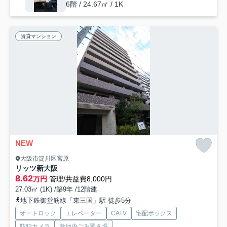
6階 / 24.67㎡ / 1K
賃貸マンション
NEW
大阪市淀川区宮原
リッツ新大阪
8.62
万円
管理/共益費8,000円
27.03㎡ (1K) /築9年 /12階建
地下鉄御堂筋線「東三国」駅 徒歩5分
オートロック
エレベーター
CATV
宅配ボックス
防犯カメラ
敷地内ごみ置き場