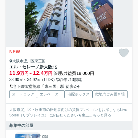
NEW
大阪市淀川区東三国
エル・セレーノ新大阪北
11.9
12.4
万円～
万円
管理/共益費18,000円
33.90㎡～34.92㎡ (1LDK) /築1年 /13階建
地下鉄御堂筋線「東三国」駅 徒歩2分
オートロック
エレベーター
宅配ボックス
敷地内ごみ置き場
大阪市淀川区・吹田市の転勤者向けの賃貸マンションをお探しならLive
Soleil（リブソレイユ）にお任せください★東三...
もっと見る
募集中の部屋
10階