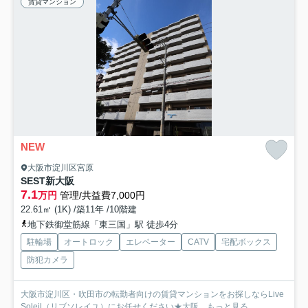
賃貸マンション
NEW
大阪市淀川区宮原
SEST新大阪
7.1
万円
管理/共益費7,000円
22.61㎡ (1K) /築11年 /10階建
地下鉄御堂筋線「東三国」駅 徒歩4分
駐輪場
オートロック
エレベーター
CATV
宅配ボックス
防犯カメラ
大阪市淀川区・吹田市の転勤者向けの賃貸マンションをお探しならLive
Soleil（リブソレイユ）にお任せください★大阪...
もっと見る