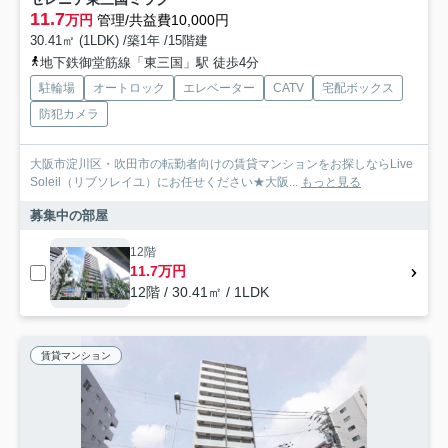
11.7
万円
管理/共益費10,000円
30.41㎡ (1LDK) /築1年 /15階建
地下鉄御堂筋線「東三国」駅 徒歩4分
駐輪場
オートロック
エレベーター
CATV
宅配ボックス
防犯カメラ
大阪市淀川区・吹田市の転勤者向けの賃貸マンションをお探しならLive
Soleil（リブソレイユ）にお任せください★大阪...
もっと見る
募集中の部屋
12階
11.7万円
12階 / 30.41㎡ / 1LDK
賃貸マンション