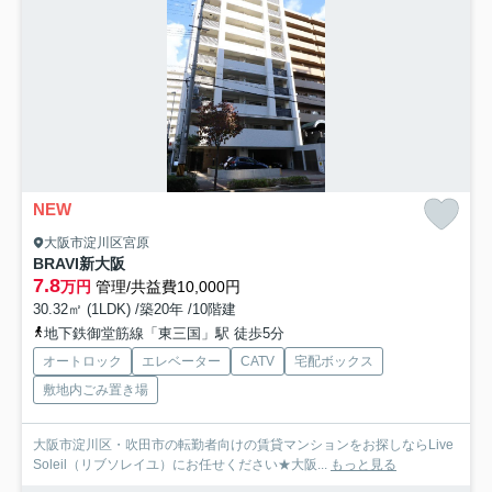
NEW
大阪市淀川区宮原
BRAVI新大阪
7.8
万円
管理/共益費10,000円
30.32㎡ (1LDK) /築20年 /10階建
地下鉄御堂筋線「東三国」駅 徒歩5分
オートロック
エレベーター
CATV
宅配ボックス
敷地内ごみ置き場
大阪市淀川区・吹田市の転勤者向けの賃貸マンションをお探しならLive
Soleil（リブソレイユ）にお任せください★大阪...
もっと見る