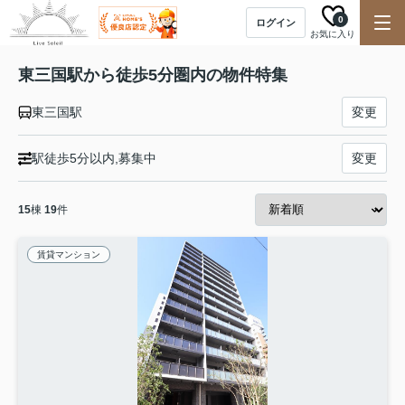
0
ログイン
お気に入り
東三国駅から徒歩5分圏内の物件特集
東三国駅
変更
駅徒歩5分以内,募集中
変更
15
棟
19
件
賃貸マンション