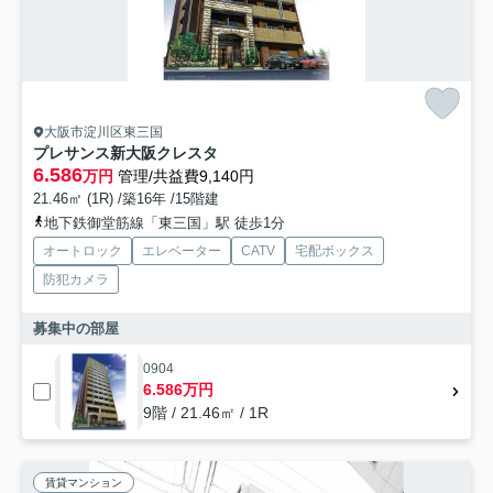
大阪市淀川区東三国
プレサンス新大阪クレスタ
6.586
万円
管理/共益費9,140円
21.46㎡ (1R) /築16年 /15階建
地下鉄御堂筋線「東三国」駅 徒歩1分
オートロック
エレベーター
CATV
宅配ボックス
防犯カメラ
募集中の部屋
0904
6.586万円
9階 / 21.46㎡ / 1R
賃貸マンション