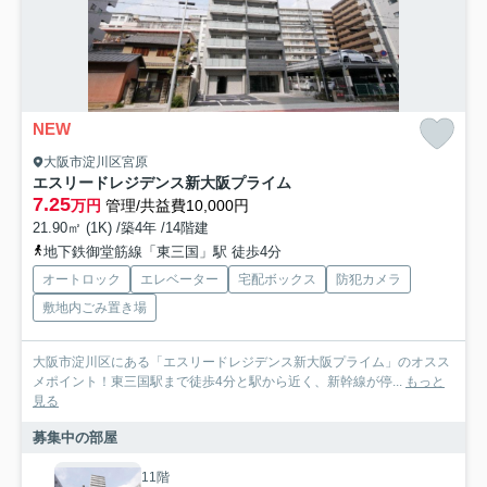
NEW
大阪市淀川区宮原
エスリードレジデンス新大阪プライム
7.25
万円
管理/共益費10,000円
21.90㎡ (1K) /築4年 /14階建
地下鉄御堂筋線「東三国」駅 徒歩4分
オートロック
エレベーター
宅配ボックス
防犯カメラ
敷地内ごみ置き場
大阪市淀川区にある「エスリードレジデンス新大阪プライム」のオスス
メポイント！東三国駅まで徒歩4分と駅から近く、新幹線が停...
もっと
見る
募集中の部屋
11階