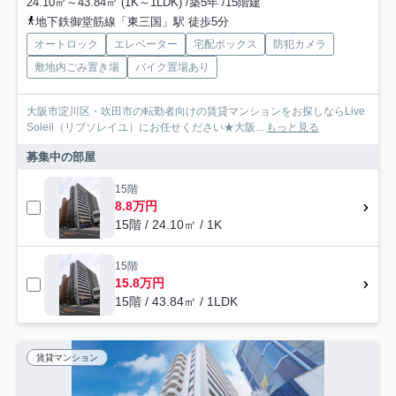
24.10㎡～43.84㎡ (1K～1LDK) /築5年 /15階建
地下鉄御堂筋線「東三国」駅 徒歩5分
オートロック
エレベーター
宅配ボックス
防犯カメラ
敷地内ごみ置き場
バイク置場あり
大阪市淀川区・吹田市の転勤者向けの賃貸マンションをお探しならLive
Soleil（リブソレイユ）にお任せください★大阪...
もっと見る
募集中の部屋
15階
8.8万円
15階 / 24.10㎡ / 1K
15階
15.8万円
15階 / 43.84㎡ / 1LDK
賃貸マンション