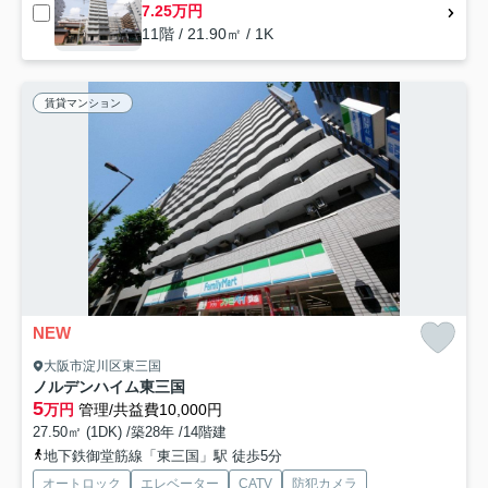
7.25万円
11階 / 21.90㎡ / 1K
賃貸マンション
NEW
大阪市淀川区東三国
ノルデンハイム東三国
5
万円
管理/共益費10,000円
27.50㎡ (1DK) /築28年 /14階建
地下鉄御堂筋線「東三国」駅 徒歩5分
オートロック
エレベーター
CATV
防犯カメラ