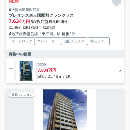
NEW
大阪市淀川区宮原
プレサンス東三国駅前グランクラス
7.634
万円
管理/共益費6,660円
21.46㎡ (1K) /築3年 /12階建
地下鉄御堂筋線「東三国」駅 徒歩2分
オートロック
エレベーター
宅配ボックス
防犯カメラ
募集中の部屋
0509
7.634万円
5階 / 21.46㎡ / 1K
賃貸マンション