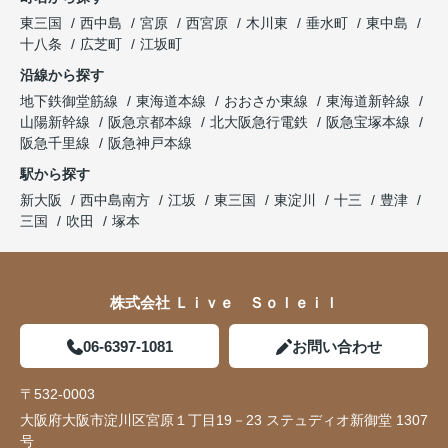
東三国
西中島
宮原
西宮原
木川東
垂水町
東中島
十八条
広芝町
江坂町
沿線から探す
地下鉄御堂筋線
東海道本線
おおさか東線
東海道新幹線
山陽新幹線
阪急京都本線
北大阪急行電鉄
阪急宝塚本線
阪急千里線
阪急神戸本線
駅から探す
新大阪
西中島南方
江坂
東三国
東淀川
十三
豊津
三国
吹田
塚本
株式会社 Ｌｉｖｅ Ｓｏｌｅｉｌ
06-6397-1081
お問い合わせ
〒532-0003
大阪府大阪市淀川区宮原１丁目19－23 ステュディオ新御堂 1307
号