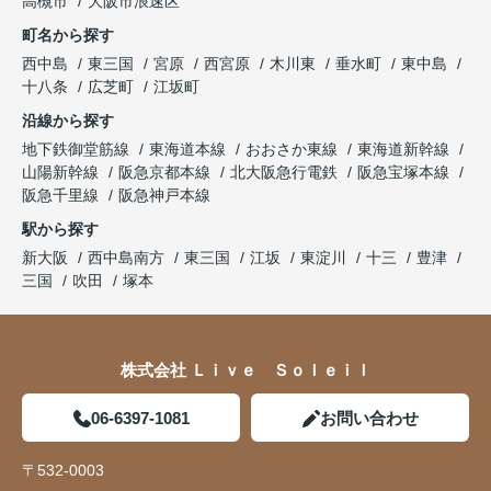
高槻市
大阪市浪速区
町名から探す
西中島
東三国
宮原
西宮原
木川東
垂水町
東中島
十八条
広芝町
江坂町
沿線から探す
地下鉄御堂筋線
東海道本線
おおさか東線
東海道新幹線
山陽新幹線
阪急京都本線
北大阪急行電鉄
阪急宝塚本線
阪急千里線
阪急神戸本線
駅から探す
新大阪
西中島南方
東三国
江坂
東淀川
十三
豊津
三国
吹田
塚本
株式会社 Ｌｉｖｅ Ｓｏｌｅｉｌ
06-6397-1081
お問い合わせ
〒532-0003