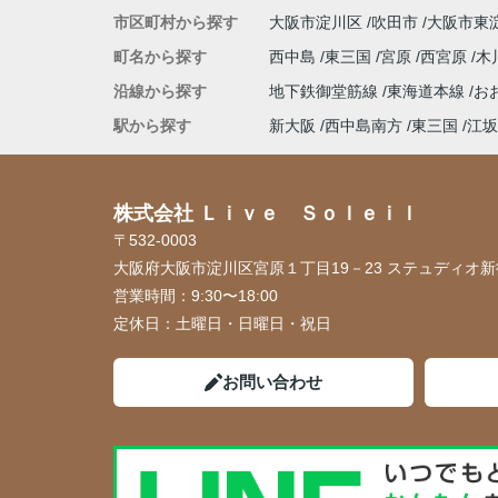
市区町村から探す
大阪市淀川区
吹田市
大阪市東
町名から探す
西中島
東三国
宮原
西宮原
木
沿線から探す
地下鉄御堂筋線
東海道本線
お
駅から探す
新大阪
西中島南方
東三国
江坂
株式会社 Ｌｉｖｅ Ｓｏｌｅｉｌ
〒532-0003
大阪府大阪市淀川区宮原１丁目19－23 ステュディオ新御
営業時間：
9:30〜18:00
定休日：
土曜日・日曜日・祝日
お問い合わせ