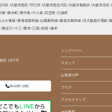
淀川区
大阪市西区
守口市
大阪市西淀川区
大阪市都島区
大阪市北区
川東
垂水町
東中島
十八条
広芝町
江坂町
おさか東線
東海道新幹線
山陽新幹線
阪急京都本線
北大阪急行電鉄
東淀川
十三
豊津
三国
吹田
塚本
トップページ
堂 1307号
スタッフ
お客様の声
06-6397-1081
ブログ
アクセスマップ
会社概要