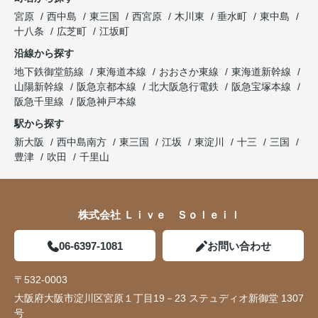
宮原
西中島
東三国
西宮原
木川東
垂水町
東中島
十八条
広芝町
江坂町
沿線から探す
地下鉄御堂筋線
東海道本線
おおさか東線
東海道新幹線
山陽新幹線
阪急京都本線
北大阪急行電鉄
阪急宝塚本線
阪急千里線
阪急神戸本線
駅から探す
新大阪
西中島南方
東三国
江坂
東淀川
十三
三国
豊津
吹田
千里山
株式会社 Ｌｉｖｅ Ｓｏｌｅｉｌ
06-6397-1081
お問い合わせ
〒532-0003
大阪府大阪市淀川区宮原１丁目19－23 ステュディオ新御堂 1307
号