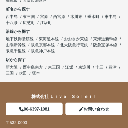
高槻市
大阪市浪速区
町名から探す
西中島
東三国
宮原
西宮原
木川東
垂水町
東中島
十八条
広芝町
江坂町
沿線から探す
地下鉄御堂筋線
東海道本線
おおさか東線
東海道新幹線
山陽新幹線
阪急京都本線
北大阪急行電鉄
阪急宝塚本線
阪急千里線
阪急神戸本線
駅から探す
新大阪
西中島南方
東三国
江坂
東淀川
十三
豊津
三国
吹田
塚本
株式会社 Ｌｉｖｅ Ｓｏｌｅｉｌ
06-6397-1081
お問い合わせ
〒532-0003