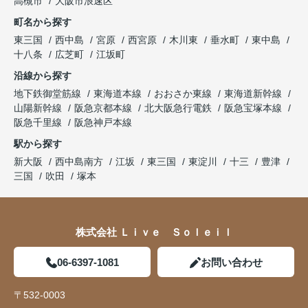
高槻市
大阪市浪速区
町名から探す
東三国
西中島
宮原
西宮原
木川東
垂水町
東中島
十八条
広芝町
江坂町
沿線から探す
地下鉄御堂筋線
東海道本線
おおさか東線
東海道新幹線
山陽新幹線
阪急京都本線
北大阪急行電鉄
阪急宝塚本線
阪急千里線
阪急神戸本線
駅から探す
新大阪
西中島南方
江坂
東三国
東淀川
十三
豊津
三国
吹田
塚本
株式会社 Ｌｉｖｅ Ｓｏｌｅｉｌ
06-6397-1081
お問い合わせ
〒532-0003