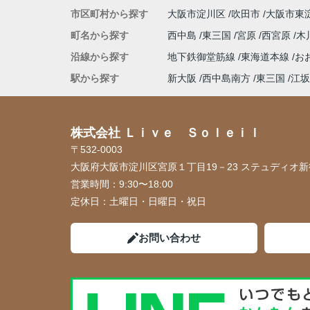
市区町村から探す
大阪市淀川区
吹田市
大阪市東
町名から探す
西中島
東三国
宮原
西宮原
木
沿線から探す
地下鉄御堂筋線
東海道本線
お
駅から探す
新大阪
西中島南方
東三国
江坂
株式会社 Ｌｉｖｅ Ｓｏｌｅｉｌ
〒532-0003
大阪府大阪市淀川区宮原１丁目19－23 ステュディオ新御
営業時間：
9:30〜18:00
定休日：
土曜日・日曜日・祝日
お問い合わせ