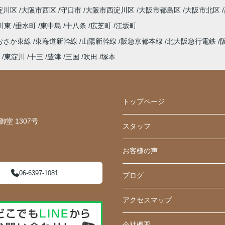
淀川区
大阪市西区
守口市
大阪市西淀川区
大阪市都島区
大阪市北区
川東
垂水町
東中島
十八条
広芝町
江坂町
おさか東線
東海道新幹線
山陽新幹線
阪急京都本線
北大阪急行電鉄
東淀川
十三
豊津
三国
吹田
塚本
トップページ
堂 1307号
スタッフ
お客様の声
06-6397-1081
ブログ
アクセスマップ
会社概要