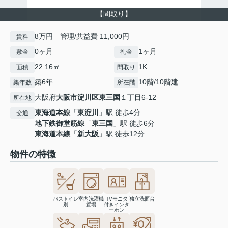
【間取り】
8万円 管理/共益費 11,000円
賃料
0ヶ月
1ヶ月
敷金
礼金
22.16㎡
1K
面積
間取り
築6年
10階/10階建
築年数
所在階
大阪府
大阪市淀川区
東三国
１丁目6-12
所在地
東海道本線
「
東淀川
」駅 徒歩4分
交通
地下鉄御堂筋線
「
東三国
」駅 徒歩6分
東海道本線
「
新大阪
」駅 徒歩12分
物件の特徴
バストイレ
室内洗濯機
TVモニタ
独立洗面台
別
置場
付きインタ
ーホン