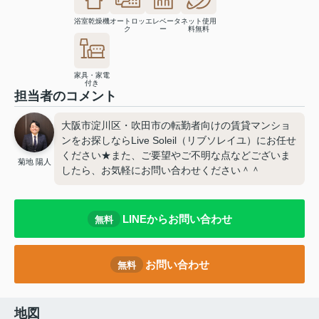
浴室乾燥機
オートロッ
エレベータ
ネット使用
ク
ー
料無料
家具・家電
付き
担当者のコメント
大阪市淀川区・吹田市の転勤者向けの賃貸マンショ
ンをお探しならLive Soleil（リブソレイユ）にお任せ
ください★また、ご要望やご不明な点などございま
菊地 陽人
したら、お気軽にお問い合わせください＾＾
LINEからお問い合わせ
無料
お問い合わせ
無料
地図