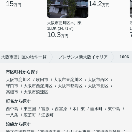
15
14.2
万円
万円
大阪市淀川区木川東４丁目
1LDK (34.71㎡)
1
10.3
万円
大阪市淀川区の物件一覧
プレサンス新大阪イオリア
1006
市区町村から探す
大阪市淀川区
吹田市
大阪市東淀川区
大阪市西区
守口市
大阪市西淀川区
大阪市都島区
大阪市北区
高槻市
大阪市浪速区
町名から探す
西中島
東三国
宮原
西宮原
木川東
垂水町
東中島
十八条
広芝町
江坂町
沿線から探す
地下鉄御堂筋線
東海道本線
おおさか東線
東海道新幹線