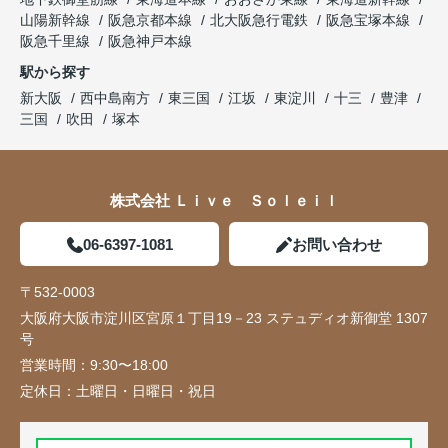
山陽新幹線
阪急京都本線
北大阪急行電鉄
阪急宝塚本線
阪急千里線
阪急神戸本線
駅から探す
新大阪
西中島南方
東三国
江坂
東淀川
十三
豊津
三国
吹田
塚本
株式会社 Ｌｉｖｅ Ｓｏｌｅｉｌ
06-6397-1081
お問い合わせ
〒532-0003
大阪府大阪市淀川区宮原１丁目19－23 ステュディオ新御堂 1307
号
営業時間：
9:30〜18:00
定休日：
土曜日・日曜日・祝日