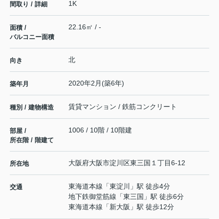
1K
間取り / 詳細
22.16㎡ / -
面積 /
バルコニー面積
北
向き
2020年2月(築6年)
築年月
賃貸マンション / 鉄筋コンクリート
種別 / 建物構造
1006 / 10階 / 10階建
部屋 /
所在階 / 階建て
大阪府
大阪市淀川区
東三国
１丁目6-12
所在地
東海道本線
「
東淀川
」駅 徒歩4分
交通
地下鉄御堂筋線
「
東三国
」駅 徒歩6分
東海道本線
「
新大阪
」駅 徒歩12分