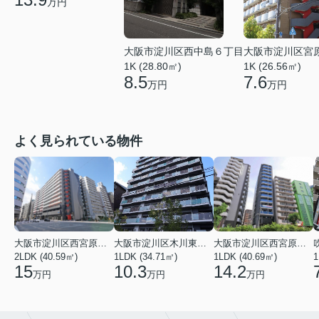
万円
大阪市淀川区西中島６丁目
大阪市淀川区宮
1K (28.80㎡)
1K (26.56㎡)
8.5
7.6
万円
万円
よく見られている物件
大阪市淀川区西宮原１丁目
大阪市淀川区木川東４丁目
大阪市淀川区西宮原１丁目
2LDK (40.59㎡)
1LDK (34.71㎡)
1LDK (40.69㎡)
1
15
10.3
14.2
万円
万円
万円