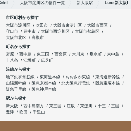
eil
大阪市淀川区の物件一覧
新大阪駅
Luxe新大阪I
市区町村から探す
大阪市淀川区
吹田市
大阪市東淀川区
大阪市西区
守口市
豊中市
大阪市西淀川区
大阪市都島区
大阪市北区
高槻市
町名から探す
宮原
西中島
東三国
西宮原
木川東
垂水町
東中島
十八条
江坂町
広芝町
沿線から探す
地下鉄御堂筋線
東海道本線
おおさか東線
東海道新幹線
山陽新幹線
阪急京都本線
北大阪急行電鉄
阪急宝塚本線
阪急千里線
阪急神戸本線
駅から探す
新大阪
西中島南方
東三国
江坂
東淀川
十三
三国
豊津
吹田
千里山