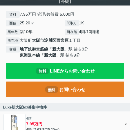
【外観】
7.95万円 管理/共益費 5,000円
賃料
25.20㎡
1K
面積
間取り
築10年
4階/10階建
築年数
所在階
大阪府
大阪市淀川区
西宮原
１丁目
所在地
地下鉄御堂筋線
「
新大阪
」駅 徒歩9分
交通
東海道本線
「
新大阪
」駅 徒歩9分
LINEからお問い合わせ
無料
お問い合わせ
無料
Luxe新大阪Iの募集中物件
4階
7.95万円
4階 / 7.62坪(25.20㎡)