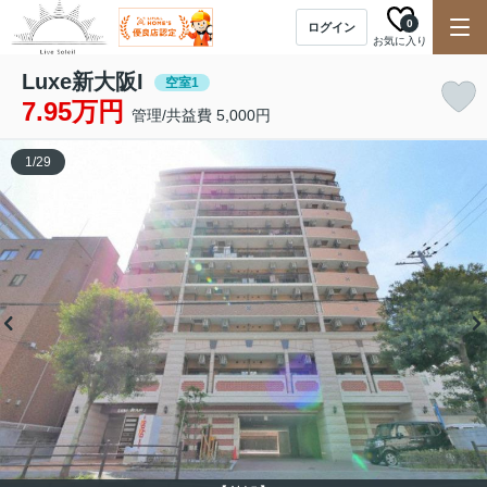
0
ログイン
お気に入り
Luxe新大阪I
空室1
7.95万円
管理/共益費 5,000円
1
/
29