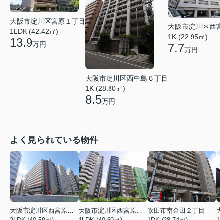
大阪市淀川区宮原１丁目
大阪市淀川区西
1LDK (42.42㎡)
1K (22.95㎡)
13.9
万円
7.7
万円
大阪市淀川区西中島６丁目
1K (28.80㎡)
8.5
万円
よく見られている物件
大阪市淀川区西宮原１丁目
大阪市淀川区西宮原１丁目
吹田市南金田２丁目
2LDK (40.59㎡)
1LDK (40.69㎡)
1DK (28.74㎡)
1