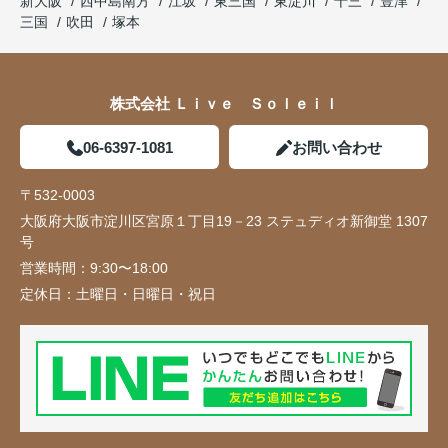
新大阪
西中島南方
江坂
東三国
東淀川
十三
豊津
三国
吹田
塚本
株式会社 Ｌｉｖｅ Ｓｏｌｅｉｌ
06-6397-1081
お問い合わせ
〒532-0003
大阪府大阪市淀川区宮原１丁目19－23 ステュディオ新御堂 1307
号
営業時間：
9:30〜18:00
定休日：
土曜日・日曜日・祝日