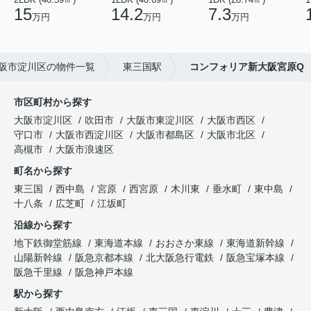
15
14.2
7.3
万円
万円
万円
阪市淀川区の物件一覧
東三国駅
コンフォリア新大阪宮原Q
市区町村から探す
大阪市淀川区
吹田市
大阪市東淀川区
大阪市西区
守口市
大阪市西淀川区
大阪市都島区
大阪市北区
高槻市
大阪市浪速区
町名から探す
東三国
西中島
宮原
西宮原
木川東
垂水町
東中島
十八条
広芝町
江坂町
沿線から探す
地下鉄御堂筋線
東海道本線
おおさか東線
東海道新幹線
山陽新幹線
阪急京都本線
北大阪急行電鉄
阪急宝塚本線
阪急千里線
阪急神戸本線
駅から探す