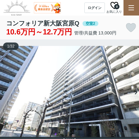
0
ログイン
お気に入り
コンフォリア新大阪宮原Q
空室2
10.6万円～12.7万円
管理/共益費 13,000円
1
/
32