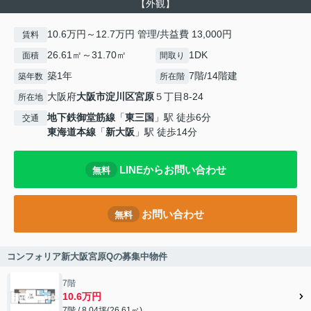
【外観】
10.6万円～12.7万円 管理/共益費 13,000円
賃料
26.61㎡～31.70㎡
1DK
面積
間取り
築1年
7階/14階建
築年数
所在階
大阪府
大阪市淀川区
宮原
５丁目8-24
所在地
地下鉄御堂筋線
「
東三国
」駅 徒歩6分
交通
東海道本線
「
新大阪
」駅 徒歩14分
LINEからお問い合わせ
無料
お問い合わせ
無料
コンフォリア新大阪宮原Qの募集中物件
7階
10.6万円
7階 / 8.04坪(26.61㎡)