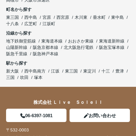
高槻市
大阪市浪速区
町名から探す
東三国
西中島
宮原
西宮原
木川東
垂水町
東中島
十八条
広芝町
江坂町
沿線から探す
地下鉄御堂筋線
東海道本線
おおさか東線
東海道新幹線
山陽新幹線
阪急京都本線
北大阪急行電鉄
阪急宝塚本線
阪急千里線
阪急神戸本線
駅から探す
新大阪
西中島南方
江坂
東三国
東淀川
十三
豊津
三国
吹田
塚本
株式会社 Ｌｉｖｅ Ｓｏｌｅｉｌ
06-6397-1081
お問い合わせ
〒532-0003