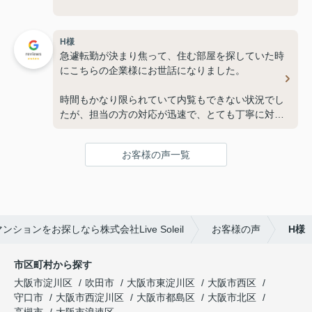
乳幼児を連れた内見のサポート、子育ての環境を気
にしていただき本音で助言をもらいました。
H様
急遽転勤が決まり焦って、住む部屋を探していた時
部屋を決めたあとのフォローも親切にして頂き、新
にこちらの企業様にお世話になりました。
生活をはじめる上で本当に心強かったです。
時間もかなり限られていて内覧もできない状況でし
引越し当日のイレギュラーにも親身にご対応頂き感
たが、担当の方の対応が迅速で、とても丁寧に対応
動しました。次も家を探すならまたお世話になりた
していただきました。
いと思える初めての経験でした。
鍵の受取などもスムーズに決まったおかげで安心し
お客様の声一覧
て引越すことができました。
本当にありがとうございました!
本当にありがとうございました。
ションをお探しなら株式会社Live Soleil
お客様の声
H様
市区町村から探す
大阪市淀川区
吹田市
大阪市東淀川区
大阪市西区
守口市
大阪市西淀川区
大阪市都島区
大阪市北区