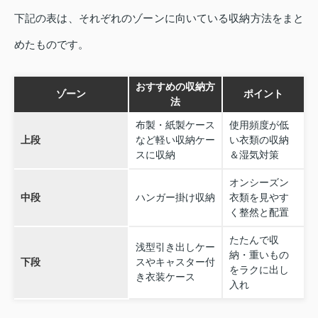
下記の表は、それぞれのゾーンに向いている収納方法をまと
めたものです。
おすすめの収納方
ゾーン
ポイント
法
布製・紙製ケース
使用頻度が低
上段
など軽い収納ケー
い衣類の収納
スに収納
＆湿気対策
オンシーズン
中段
ハンガー掛け収納
衣類を見やす
く整然と配置
たたんで収
浅型引き出しケー
納・重いもの
下段
スやキャスター付
をラクに出し
き衣装ケース
入れ