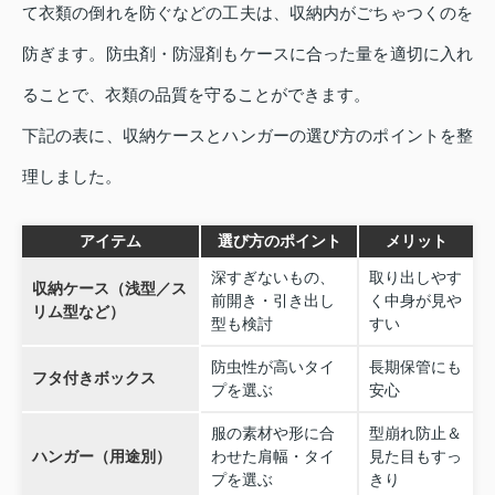
て衣類の倒れを防ぐなどの工夫は、収納内がごちゃつくのを
防ぎます。防虫剤・防湿剤もケースに合った量を適切に入れ
ることで、衣類の品質を守ることができます。
下記の表に、収納ケースとハンガーの選び方のポイントを整
理しました。
アイテム
選び方のポイント
メリット
深すぎないもの、
取り出しやす
収納ケース（浅型／ス
前開き・引き出し
く中身が見や
リム型など）
型も検討
すい
防虫性が高いタイ
長期保管にも
フタ付きボックス
プを選ぶ
安心
服の素材や形に合
型崩れ防止＆
ハンガー（用途別）
わせた肩幅・タイ
見た目もすっ
プを選ぶ
きり