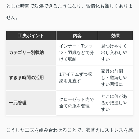
とした時間で対処できるようになり、習慣化も難しくありま
せん。
工夫ポイント
内容
効果
インナー・Tシャ
見つけやすく
カテゴリー別収納
ツ・羽織などで分
出し入れしや
けて収納
すい
家具の前倒
1アイテムずつ収
すきま時間の活用
し・継続しや
納を見直す
すい習慣に
どこに何があ
クローゼット内で
一元管理
るか把握しや
全ての服を管理
すい
こうした工夫を組み合わせることで、衣替えにストレスを感