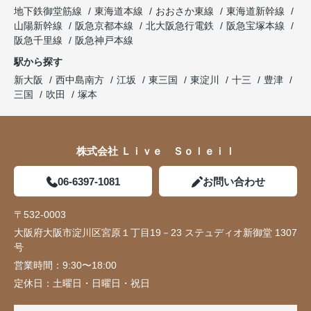
地下鉄御堂筋線
東海道本線
おおさか東線
東海道新幹線
山陽新幹線
阪急京都本線
北大阪急行電鉄
阪急宝塚本線
阪急千里線
阪急神戸本線
駅から探す
新大阪
西中島南方
江坂
東三国
東淀川
十三
豊津
三国
吹田
塚本
株式会社 Ｌｉｖｅ Ｓｏｌｅｉｌ
06-6397-1081
お問い合わせ
〒532-0003
大阪府大阪市淀川区宮原１丁目19－23 ステュディオ新御堂 1307
号
営業時間：
9:30〜18:00
定休日：
土曜日・日曜日・祝日