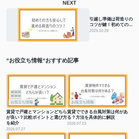
NEXT
引越し準備は荷造りの
コツが鍵！初めての方
も安心して進める方法
2025.10.29
”お役立ち情報”おすすめ記事
お役立ち情報
お役立ち情報
賃貸で戸建とマンションどちら
賃貸でできる台風対策は何があ
が良い？比較ポイントと選び方
る？方法を具体的に解説
を紹介
2026.07.23
2026.07.27