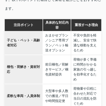
ます。
具体的な対応内
注目ポイント
重視すべき理由
容
おまかせプラン
不安や負担を軽
子ども・ペット・高齢
／シニア専用プ
減し、安全で快
者対応
ラン／ペット輸
適な移動を支え
送オプション
るため
荷物が多く準備
前日梱包／荷解
に時間がかかる
梱包・荷解き・資材対
きサービス／梱
家族の引っ越し
応
包資材提供
を効率化するた
め
荷物量や日程に
大型車や多人数
合わせた対応で
柔軟な車両・人員体制
での搬送／平日
当日の混乱を防
や時間指定便
ぐため