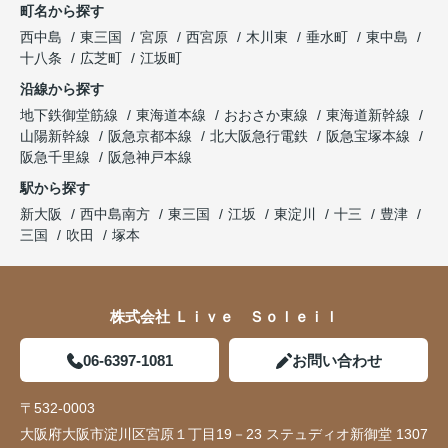
町名から探す
西中島
東三国
宮原
西宮原
木川東
垂水町
東中島
十八条
広芝町
江坂町
沿線から探す
地下鉄御堂筋線
東海道本線
おおさか東線
東海道新幹線
山陽新幹線
阪急京都本線
北大阪急行電鉄
阪急宝塚本線
阪急千里線
阪急神戸本線
駅から探す
新大阪
西中島南方
東三国
江坂
東淀川
十三
豊津
三国
吹田
塚本
株式会社 Ｌｉｖｅ Ｓｏｌｅｉｌ
06-6397-1081
お問い合わせ
〒532-0003
大阪府大阪市淀川区宮原１丁目19－23 ステュディオ新御堂 1307