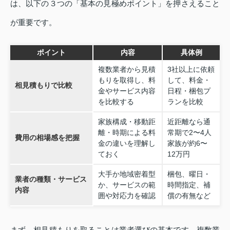
は、以下の３つの「基本の見極めポイント」を押さえること
が重要です。
ポイント
内容
具体例
複数業者から見積
3社以上に依頼
もりを取得し、料
して、料金・
相見積もりで比較
金やサービス内容
日程・梱包プ
を比較する
ランを比較
家族構成・移動距
近距離なら通
離・時期による料
常期で2〜4人
費用の相場感を把握
金の違いを理解し
家族が約6〜
ておく
12万円
大手か地域密着型
梱包、曜日・
業者の種類・サービス
か、サービスの範
時間指定、補
内容
囲や対応力を確認
償の有無など
まず、相見積もりを取ることは業者選びの基本です。複数業