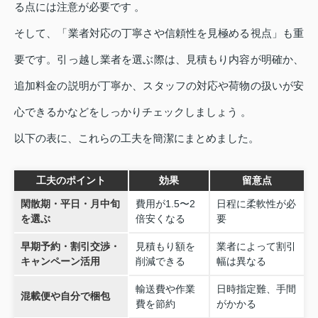
る点には注意が必要です 。
そして、「業者対応の丁寧さや信頼性を見極める視点」も重
要です。引っ越し業者を選ぶ際は、見積もり内容が明確か、
追加料金の説明が丁寧か、スタッフの対応や荷物の扱いが安
心できるかなどをしっかりチェックしましょう 。
以下の表に、これらの工夫を簡潔にまとめました。
工夫のポイント
効果
留意点
閑散期・平日・月中旬
費用が1.5〜2
日程に柔軟性が必
を選ぶ
倍安くなる
要
早期予約・割引交渉・
見積もり額を
業者によって割引
キャンペーン活用
削減できる
幅は異なる
輸送費や作業
日時指定難、手間
混載便や自分で梱包
費を節約
がかかる