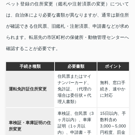
ペット登録の住所変更（鑑札や注射済票の変更）について
は、自治体により必要な書類が異なりますが、通常は新住所
が確認できる住民票、旧鑑札・注射済票、申請書などが求め
られます。転居先の市区町村の保健所・動物管理センターへ
確認することが必要です。
手続き種類
必要書類
ポイント
住民票またはマイ
ナンバーカード、
無料、窓口手
運転免許証住所変更
免許証、（代理の
続き、速やか
場合は委任状＋代
に対応
理人書類）
車検証、住民票（3
15日以内、手
ヶ月以内）、車庫
数料含め
車検証・車庫証明の住
証明（1ヶ月以
3,000～5,000
所変更
内）、申請書・手
円程度、罰金