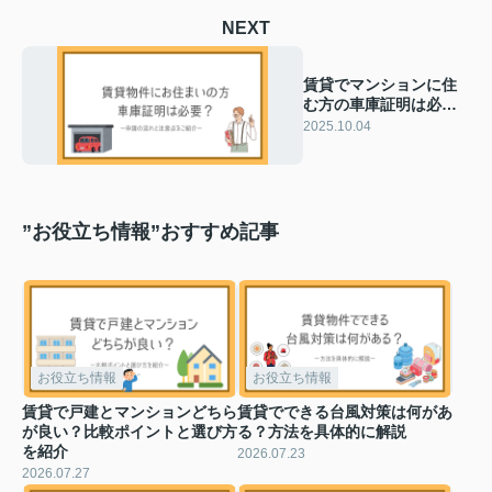
NEXT
賃貸でマンションに住
む方の車庫証明は必
要？申請の流れと注意
2025.10.04
点をご紹介
”お役立ち情報”おすすめ記事
お役立ち情報
お役立ち情報
賃貸で戸建とマンションどちら
賃貸でできる台風対策は何があ
が良い？比較ポイントと選び方
る？方法を具体的に解説
を紹介
2026.07.23
2026.07.27