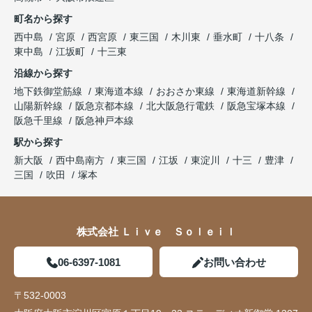
町名から探す
西中島
宮原
西宮原
東三国
木川東
垂水町
十八条
東中島
江坂町
十三東
沿線から探す
地下鉄御堂筋線
東海道本線
おおさか東線
東海道新幹線
山陽新幹線
阪急京都本線
北大阪急行電鉄
阪急宝塚本線
阪急千里線
阪急神戸本線
駅から探す
新大阪
西中島南方
東三国
江坂
東淀川
十三
豊津
三国
吹田
塚本
株式会社 Ｌｉｖｅ Ｓｏｌｅｉｌ
06-6397-1081
お問い合わせ
〒532-0003