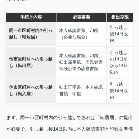
手続き内容
必要書類
提出期限
引っ越し
同一市区町村内の引っ
本人確認書類、印鑑
後14日以
越し（転居届）
（必要な場合）
内
引っ越し
本人確認書類、印鑑、
他市区町村への引っ越
の14日前
転出届用紙、国民健康
し（転出届）
から14日
保険証等の該当書類
以内
引っ越し
他市区町村への引っ越
転出証明書、本人確認
後14日以
し（転入届）
書類、印鑑
内
まず、同一市区町村内の引っ越しであれば「転居届」の提出
が必要で、引っ越し後14日以内に本人確認書類と印鑑を準備