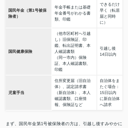
できるだけ
年金手帳または基礎
国民年金（第1号被保
早く（転居
年金番号がわかる書
険者）
届と同時
類、印鑑
に）
（他市区町村へ引越
し）旧保険証、印
鑑、転出証明書、本
引越し後
国民健康保険
人確認書類
14日以内
（同一市内）保険
証、本人確認書類、
印鑑
住所変更届（旧自治
自治体をま
体）、認定請求書
たぐ場合：
児童手当
（新自治体）、本人
15日以内
確認書類、口座情
に新自治体
報、保険証など
へ請求
まず、国民年金第1号被保険者の方は、引越し後すみやかに