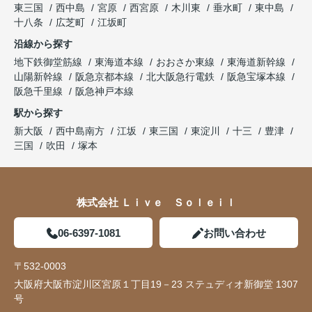
東三国
西中島
宮原
西宮原
木川東
垂水町
東中島
十八条
広芝町
江坂町
沿線から探す
地下鉄御堂筋線
東海道本線
おおさか東線
東海道新幹線
山陽新幹線
阪急京都本線
北大阪急行電鉄
阪急宝塚本線
阪急千里線
阪急神戸本線
駅から探す
新大阪
西中島南方
江坂
東三国
東淀川
十三
豊津
三国
吹田
塚本
株式会社 Ｌｉｖｅ Ｓｏｌｅｉｌ
06-6397-1081
お問い合わせ
〒532-0003
大阪府大阪市淀川区宮原１丁目19－23 ステュディオ新御堂 1307
号