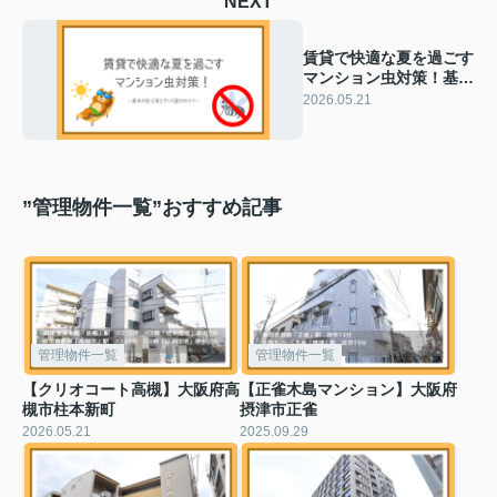
NEXT
賃貸で快適な夏を過ごす
マンション虫対策！基本
の防止策とグッズ選びの
2026.05.21
コツ
”管理物件一覧”おすすめ記事
管理物件一覧
管理物件一覧
【クリオコート高槻】大阪府高
【正雀木島マンション】大阪府
槻市柱本新町
摂津市正雀
2026.05.21
2025.09.29