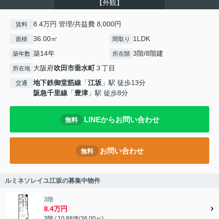
【外観】
8.4万円 管理/共益費 8,000円
賃料
36.00㎡
1LDK
面積
間取り
築14年
3階/8階建
築年数
所在階
大阪府
吹田市
垂水町
３丁目
所在地
地下鉄御堂筋線
「
江坂
」駅 徒歩13分
交通
阪急千里線
「
豊津
」駅 徒歩8分
LINEからお問い合わせ
無料
お問い合わせ
無料
ルミネソレイユ江坂の募集中物件
3階
8.4万円
3階 / 10.88坪(36.00㎡)