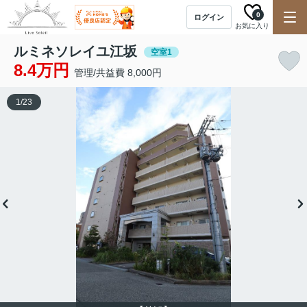
0
ログイン
お気に入り
ルミネソレイユ江坂
空室1
8.4万円
管理/共益費 8,000円
1
/
23