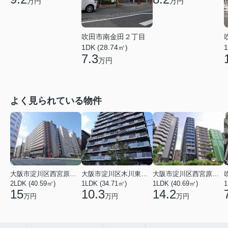
万円
万円
吹田市南金田２丁目
1DK (28.74㎡)
1
7.3
万円
よく見られている物件
大阪市淀川区西宮原１丁目
大阪市淀川区木川東４丁目
大阪市淀川区西宮原１丁目
2LDK (40.59㎡)
1LDK (34.71㎡)
1LDK (40.69㎡)
1
15
10.3
14.2
万円
万円
万円