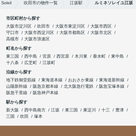
leil
吹田市の物件一覧
江坂駅
ルミネソレイユ江坂
市区町村から探す
大阪市淀川区
吹田市
大阪市東淀川区
大阪市西区
守口市
大阪市西淀川区
大阪市都島区
大阪市北区
高槻市
大阪市浪速区
町名から探す
東三国
西中島
宮原
西宮原
木川東
垂水町
東中島
十八条
広芝町
江坂町
沿線から探す
地下鉄御堂筋線
東海道本線
おおさか東線
東海道新幹線
山陽新幹線
阪急京都本線
北大阪急行電鉄
阪急宝塚本線
阪急千里線
阪急神戸本線
駅から探す
新大阪
西中島南方
江坂
東三国
東淀川
十三
豊津
三国
吹田
塚本