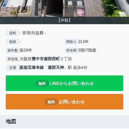
【外観】
- 管理/共益費 -
賃料
-
2LDK
面積
間取り
築28年
5階/7階建
築年数
所在階
大阪府
豊中市
服部西町
２丁目
所在地
阪急宝塚本線
「
服部天神
」駅 徒歩4分
交通
LINEからお問い合わせ
無料
お問い合わせ
無料
地図