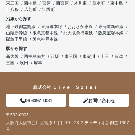
東三国
西中島
宮原
西宮原
木川東
垂水町
東中島
十八条
広芝町
江坂町
沿線から探す
地下鉄御堂筋線
東海道本線
おおさか東線
東海道新幹線
山陽新幹線
阪急京都本線
北大阪急行電鉄
阪急宝塚本線
阪急千里線
阪急神戸本線
駅から探す
新大阪
西中島南方
江坂
東三国
東淀川
十三
豊津
三国
吹田
塚本
株式会社 Ｌｉｖｅ Ｓｏｌｅｉｌ
06-6397-1081
お問い合わせ
〒532-0003
大阪府大阪市淀川区宮原１丁目19－23 ステュディオ新御堂 1307
号