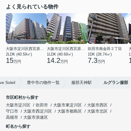
よく見られている物件
大阪市淀川区西宮原１丁目
大阪市淀川区西宮原１丁目
吹田市南金田２丁目
2LDK (40.59㎡)
1LDK (40.69㎡)
1DK (28.74㎡)
1
15
14.2
7.3
万円
万円
万円
oleil
豊中市の物件一覧
服部天神駅
ルグラン服部
市区町村から探す
大阪市淀川区
吹田市
大阪市東淀川区
大阪市西区
守口市
大阪市西淀川区
大阪市都島区
大阪市北区
高槻市
大阪市浪速区
町名から探す