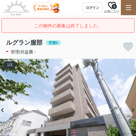
0
ログイン
お気に入り
この物件の募集は終了しました。
ルグラン服部
空室0
-
管理/共益費 -
1
/
3