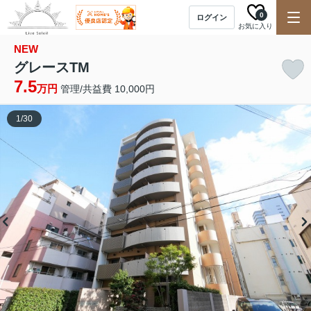
0
ログイン
お気に入り
NEW
グレースTM
7.5
万円
管理/共益費 10,000円
1
/
30