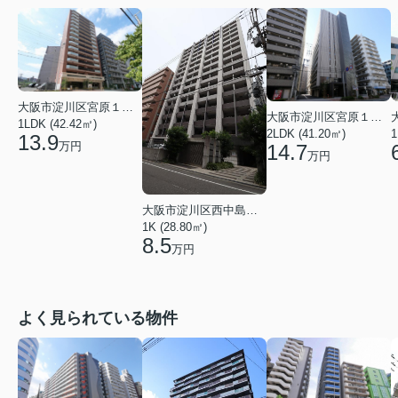
大阪市淀川区宮原１丁目
大阪市淀川区宮原１丁目
1LDK (42.42㎡)
2LDK (41.20㎡)
1
13.9
万円
14.7
万円
大阪市淀川区西中島６丁目
1K (28.80㎡)
8.5
万円
よく見られている物件