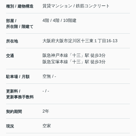
賃貸マンション / 鉄筋コンクリート
種別 / 建物構造
4階 / 4階 / 10階建
部屋 /
所在階 / 階建て
大阪府
大阪市淀川区
十三東
１丁目16-13
所在地
阪急神戸本線
「
十三
」駅 徒歩3分
交通
阪急宝塚本線
「
十三
」駅 徒歩3分
空無 / -
駐車場 / 月額
- / -
更新料 /
更新事務手数料
2年
契約期間
空家
現況