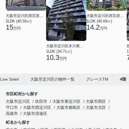
大阪市淀川区西宮原１丁目
大阪市淀川区西宮原１丁目
2LDK (40.59㎡)
1LDK (40.69㎡)
15
14.2
万円
万円
大阪市淀川区木川東４丁目
1LDK (34.71㎡)
1
10.3
万円
Soleil
大阪市淀川区の物件一覧
グレースTM
4階
市区町村から探す
大阪市淀川区
吹田市
大阪市東淀川区
大阪市西区
守口市
大阪市西淀川区
大阪市都島区
大阪市北区
高槻市
大阪市浪速区
町名から探す