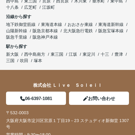
西中島
東三国
宮原
西宮原
木川東
垂水町
東中島
十八条
広芝町
江坂町
沿線から探す
地下鉄御堂筋線
東海道本線
おおさか東線
東海道新幹線
山陽新幹線
阪急京都本線
北大阪急行電鉄
阪急宝塚本線
阪急千里線
阪急神戸本線
駅から探す
新大阪
西中島南方
東三国
江坂
東淀川
十三
豊津
三国
吹田
塚本
株式会社 Ｌｉｖｅ Ｓｏｌｅｉｌ
06-6397-1081
お問い合わせ
〒532-0003
大阪府大阪市淀川区宮原１丁目19－23 ステュディオ新御堂 1307
号
営業時間：
9:30〜18:00