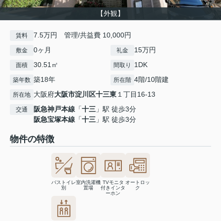
【外観】
7.5万円 管理/共益費 10,000円
賃料
0ヶ月
15万円
敷金
礼金
30.51㎡
1DK
面積
間取り
築18年
4階/10階建
築年数
所在階
大阪府
大阪市淀川区
十三東
１丁目16-13
所在地
阪急神戸本線
「
十三
」駅 徒歩3分
交通
阪急宝塚本線
「
十三
」駅 徒歩3分
物件の特徴
バストイレ
室内洗濯機
TVモニタ
オートロッ
別
置場
付きインタ
ク
ーホン