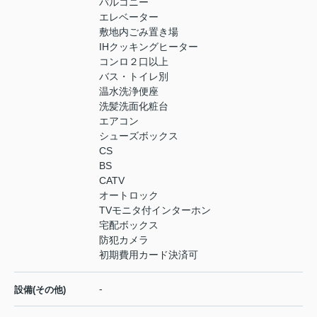
バルコニー
エレベーター
敷地内ごみ置き場
IHクッキングヒーター
コンロ２口以上
バス・トイレ別
温水洗浄便座
洗髪洗面化粧台
エアコン
シューズボックス
CS
BS
CATV
オートロック
TVモニタ付インターホン
宅配ボックス
防犯カメラ
初期費用カード決済可
-
設備(その他)