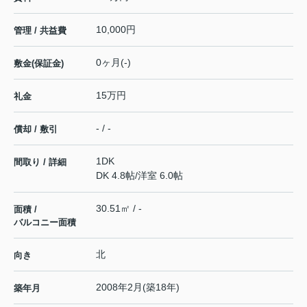
10,000円
管理 / 共益費
0ヶ月(-)
敷金(保証金)
15万円
礼金
- / -
償却 / 敷引
1DK
間取り / 詳細
DK 4.8帖
/
洋室 6.0帖
30.51㎡ / -
面積 /
バルコニー面積
北
向き
2008年2月(築18年)
築年月