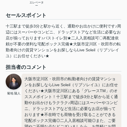
エレベータ
ー
セールスポイント
十三駅まで徒歩3分と駅から近く、通勤やお出かけに便利です♪周
辺にはスーパーやコンビニ、ドラッグストアなど生活に必要なお
店が揃っております♪バストイレ別★二人入居相談可〇再配達依
頼が不要の便利な宅配ボックス完備★大阪市淀川区・吹田市の転
勤者向けの賃貸マンションをお探しならLive Soleil（リブソレイ
ユ）にお任せください★
担当者のコメント
大阪市淀川区・吹田市の転勤者向けの賃貸マンショ
ンをお探しならLive Soleil（リブソレイユ）にお任せ
ください★大阪市淀川区にある「グレースTM」のオ
菊地 陽人
ススメポイント！十三駅まで徒歩3分と駅から近く通
勤やお出かけもラクラク♪周辺にはスーパーやコンビ
ニ、ドラックストアなど生活に必要なお店が揃って
おります★不在時でも荷物を受け取ることができる
宅配ボックス完備◎二人入居相談可能◎また、ご要
望やご不明な点などございましたら、お気軽にお問