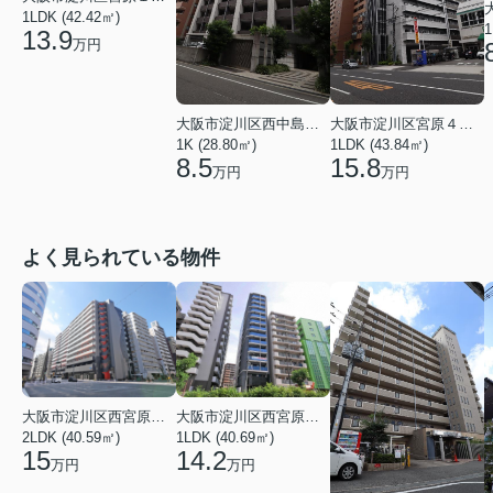
1LDK (42.42㎡)
1
13.9
万円
大阪市淀川区西中島６丁目
大阪市淀川区宮原４丁目
1K (28.80㎡)
1LDK (43.84㎡)
8.5
15.8
万円
万円
よく見られている物件
大阪市淀川区西宮原１丁目
大阪市淀川区西宮原１丁目
2LDK (40.59㎡)
1LDK (40.69㎡)
15
14.2
万円
万円