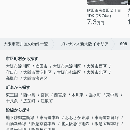
吹田市南金田２丁目
1DK (28.74㎡)
1
7.3
万円
大阪市淀川区の物件一覧
プレサンス新大阪イオリア
908
市区町村から探す
大阪市淀川区
吹田市
大阪市東淀川区
大阪市西区
守口市
大阪市西淀川区
大阪市都島区
大阪市北区
高槻市
大阪市浪速区
町名から探す
東三国
西中島
宮原
西宮原
木川東
垂水町
東中島
十八条
広芝町
江坂町
沿線から探す
地下鉄御堂筋線
東海道本線
おおさか東線
東海道新幹線
山陽新幹線
阪急京都本線
北大阪急行電鉄
阪急宝塚本線
阪急千里線
阪急神戸本線