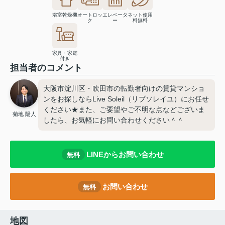
浴室乾燥機
オートロッ
エレベータ
ネット使用
ク
ー
料無料
家具・家電
付き
担当者のコメント
大阪市淀川区・吹田市の転勤者向けの賃貸マンショ
ンをお探しならLive Soleil（リブソレイユ）にお任せ
ください★また、ご要望やご不明な点などございま
菊地 陽人
したら、お気軽にお問い合わせください＾＾
LINEからお問い合わせ
無料
お問い合わせ
無料
地図