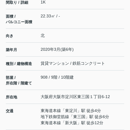
1K
間取り / 詳細
22.33㎡ / -
面積 /
バルコニー面積
北
向き
2020年3月(築6年)
築年月
賃貸マンション / 鉄筋コンクリート
種別 / 建物構造
908 / 9階 / 10階建
部屋 /
所在階 / 階建て
大阪府
大阪市淀川区
東三国
１丁目6-12
所在地
東海道本線
「
東淀川
」駅 徒歩4分
交通
地下鉄御堂筋線
「
東三国
」駅 徒歩6分
東海道本線
「
新大阪
」駅 徒歩12分