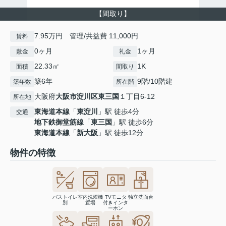
【間取り】
7.95万円 管理/共益費 11,000円
賃料
0ヶ月
1ヶ月
敷金
礼金
22.33㎡
1K
面積
間取り
築6年
9階/10階建
築年数
所在階
大阪府
大阪市淀川区
東三国
１丁目6-12
所在地
東海道本線
「
東淀川
」駅 徒歩4分
交通
地下鉄御堂筋線
「
東三国
」駅 徒歩6分
東海道本線
「
新大阪
」駅 徒歩12分
物件の特徴
バストイレ
室内洗濯機
TVモニタ
独立洗面台
別
置場
付きインタ
ーホン