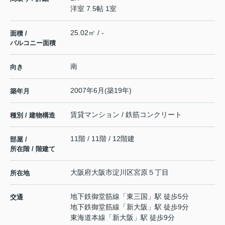
洋室 7.5帖 1室
25.02㎡ / -
面積 /
バルコニー面積
南
向き
2007年6月(築19年)
築年月
賃貸マンション / 鉄筋コンクリート
種別 / 建物構造
11階 / 11階 / 12階建
部屋 /
所在階 / 階建て
大阪府
大阪市淀川区
宮原
５丁目
所在地
地下鉄御堂筋線
「
東三国
」駅 徒歩5分
交通
地下鉄御堂筋線
「
新大阪
」駅 徒歩9分
東海道本線
「
新大阪
」駅 徒歩9分