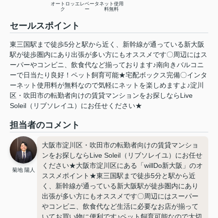
オートロッ
エレベータ
ネット使用
ク
ー
料無料
セールスポイント
東三国駅まで徒歩5分と駅から近く、新幹線が通っている新大阪
駅が徒歩圏内にあり出張が多い方にもオススメです〇周辺にはス
ーパーやコンビニ、飲食代など揃っております♪南向きバルコニ
ーで日当たり良好！ペット飼育可能★宅配ボックス完備〇インタ
ーネット使用料が無料なので気軽にネットを楽しめますよ♪淀川
区・吹田市の転勤者向けの賃貸マンションをお探しならLive
Soleil（リブソレイユ）にお任せください★
担当者のコメント
大阪市淀川区・吹田市の転勤者向けの賃貸マンショ
ンをお探しならLive Soleil（リブソレイユ）にお任せ
ください★大阪市淀川区にある「willDo新大阪」のオ
菊地 陽人
ススメポイント★東三国駅まで徒歩5分と駅から近
く、新幹線が通っている新大阪駅が徒歩圏内にあり
出張が多い方にもオススメです〇周辺にはスーパー
やコンビニ、飲食代など生活に必要なお店が揃って
いてお買い物に便利です♪ペット飼育可能なので大切