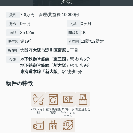
【外観】
7.6万円 管理/共益費 10,000円
賃料
0ヶ月
0ヶ月
敷金
礼金
25.02㎡
1K
面積
間取り
築19年
11階/12階建
築年数
所在階
大阪府
大阪市淀川区
宮原
５丁目
所在地
地下鉄御堂筋線
「
東三国
」駅 徒歩5分
交通
地下鉄御堂筋線
「
新大阪
」駅 徒歩9分
東海道本線
「
新大阪
」駅 徒歩9分
物件の特徴
バストイレ
室内洗濯機
TVモニタ
独立洗面台
別
置場
付きインタ
ーホン