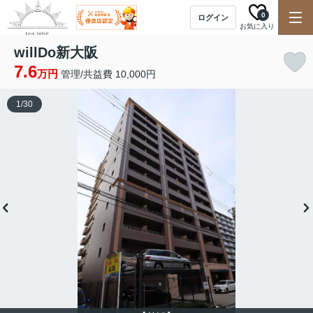
0
ログイン
お気に入り
willDo新大阪
7.6
万円
管理/共益費 10,000円
1
/
30