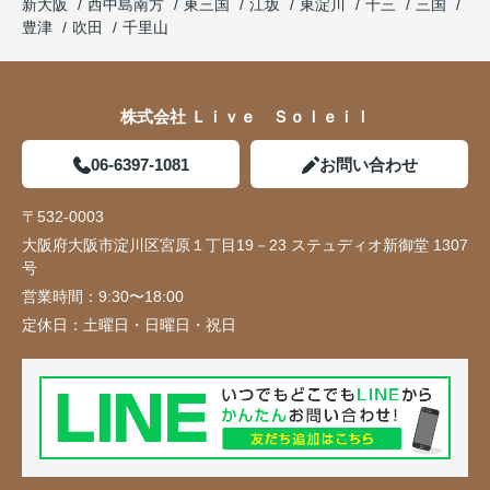
新大阪
西中島南方
東三国
江坂
東淀川
十三
三国
豊津
吹田
千里山
株式会社 Ｌｉｖｅ Ｓｏｌｅｉｌ
06-6397-1081
お問い合わせ
〒532-0003
大阪府大阪市淀川区宮原１丁目19－23 ステュディオ新御堂 1307
号
営業時間：
9:30〜18:00
定休日：
土曜日・日曜日・祝日