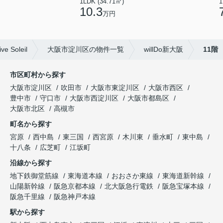
1LDK (34.71㎡)
1
10.3
万円
oleil
大阪市淀川区の物件一覧
willDo新大阪
11階
市区町村から探す
大阪市淀川区
吹田市
大阪市東淀川区
大阪市西区
豊中市
守口市
大阪市西淀川区
大阪市都島区
大阪市北区
高槻市
町名から探す
宮原
西中島
東三国
西宮原
木川東
垂水町
東中島
十八条
広芝町
江坂町
沿線から探す
地下鉄御堂筋線
東海道本線
おおさか東線
東海道新幹線
山陽新幹線
阪急京都本線
北大阪急行電鉄
阪急宝塚本線
阪急千里線
阪急神戸本線
駅から探す