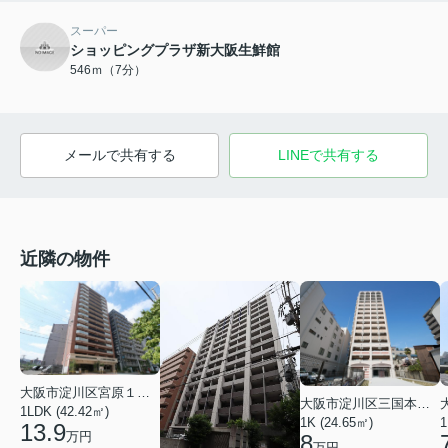
スーパー
ショッピングプラザ新大阪生鮮館
546ｍ（7分）
メールで共有する
LINEで共有する
近隣の物件
大阪市淀川区宮原１丁目
大阪市淀川区三国本町２丁目
1LDK (42.42㎡)
1K (24.65㎡)
1
13.9
万円
8
万円