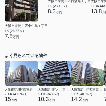
大阪市東淀川区西淡路１丁目
大阪市東
1K (23.15㎡)
1LDK (43
8.3
13.8
万円
万
大阪市東淀川区東中島１丁目
1K (23.55㎡)
7.5
万円
よく見られている物件
大阪市淀川区西宮原１丁目
大阪市淀川区木川東４丁目
大阪市淀川区西宮原１丁目
2LDK (40.59㎡)
1LDK (34.71㎡)
1LDK (40.69㎡)
1
15
10.3
14.2
万円
万円
万円