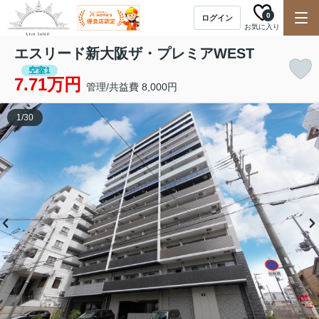
0
ログイン
お気に入り
エスリード新大阪ザ・プレミアWEST
空室1
7.71万円
管理/共益費 8,000円
1
/
30