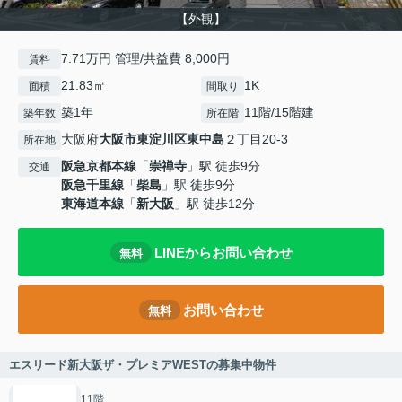
【外観】
7.71万円 管理/共益費 8,000円
賃料
21.83㎡
1K
面積
間取り
築1年
11階/15階建
築年数
所在階
大阪府
大阪市東淀川区
東中島
２丁目20-3
所在地
阪急京都本線
「
崇禅寺
」駅 徒歩9分
交通
阪急千里線
「
柴島
」駅 徒歩9分
東海道本線
「
新大阪
」駅 徒歩12分
LINEからお問い合わせ
無料
お問い合わせ
無料
エスリード新大阪ザ・プレミアWESTの募集中物件
11階