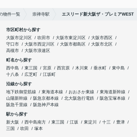
の物件一覧
崇禅寺駅
エスリード新大阪ザ・プレミアWEST
市区町村から探す
大阪市淀川区
吹田市
大阪市東淀川区
大阪市西区
守口市
大阪市西淀川区
大阪市都島区
大阪市北区
高槻市
大阪市浪速区
町名から探す
西中島
東三国
宮原
西宮原
木川東
垂水町
東中島
十八条
広芝町
江坂町
沿線から探す
地下鉄御堂筋線
東海道本線
おおさか東線
東海道新幹線
山陽新幹線
阪急京都本線
北大阪急行電鉄
阪急宝塚本線
阪急千里線
阪急神戸本線
駅から探す
新大阪
西中島南方
東三国
江坂
東淀川
十三
豊津
三国
吹田
塚本